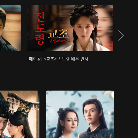
[메이킹] <교초> 진도령 배우 인사
[메이킹]