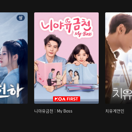
니야유금천 : My Boss
치유계연인