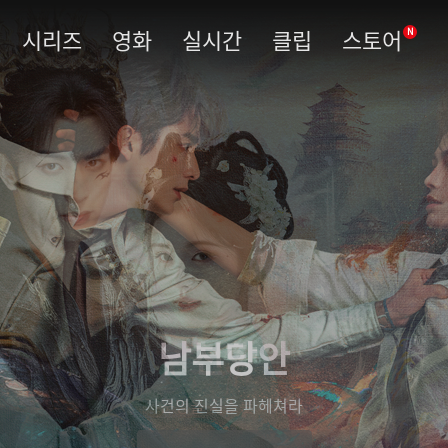
시리즈
영화
실시간
클립
스토어
N
남부당안
사건의 진실을 파헤쳐라