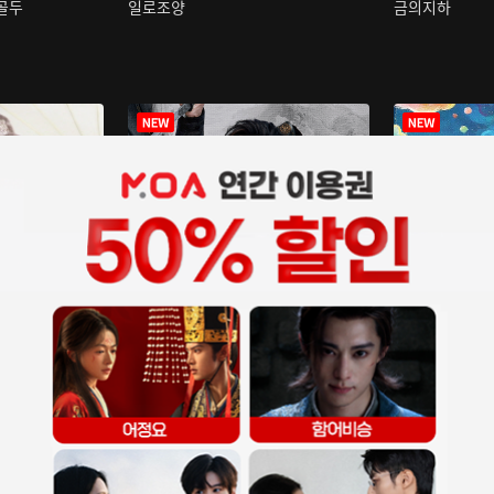
구골두
일로조양
금의지하
장중인
아재저리등니 :