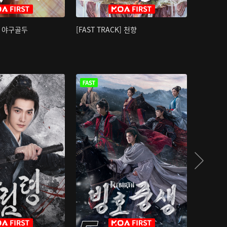
K] 야구골두
[FAST TRACK] 천향
소오강호 