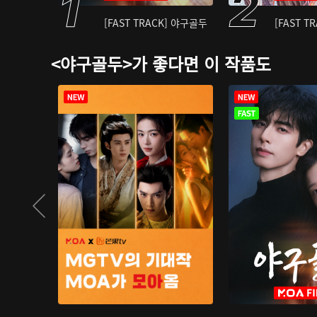
[FAST TRACK] 야구골두
[FAST T
<야구골두>가 좋다면 이 작품도