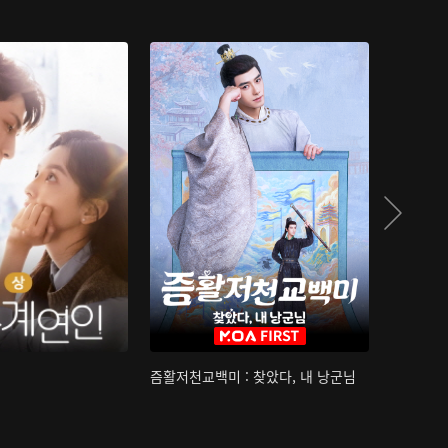
즘활저천교백미 : 찾았다, 내 낭군님
산하침