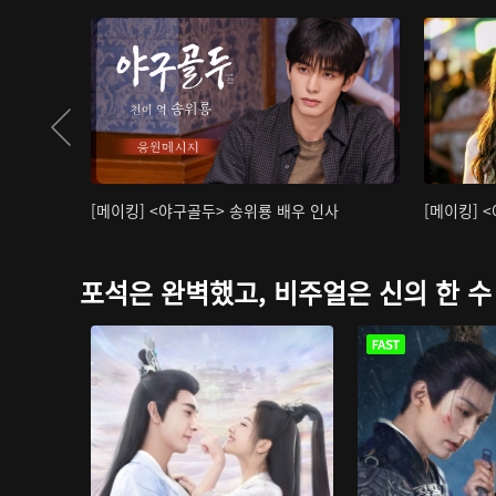
[메이킹] <야구골두> 송위룡 배우 인사
[메이킹] 
포석은 완벽했고, 비주얼은 신의 한 수