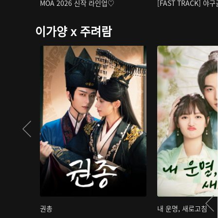
MOA 2026 신작 라인업♡
[FAST TRACK] 야
이가양 x 주려람
권총
내 운명, 새로고침