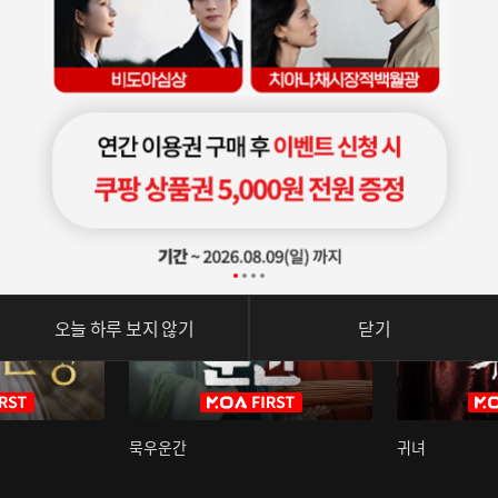
오늘 하루 보지 않기
닫기
묵우운간
귀녀