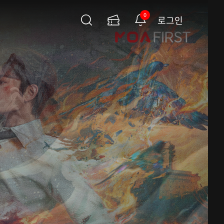
0
로그인
검
이
알
색
용
림
권
페
이
지