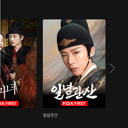
일념관산
국색방화