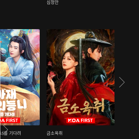
심정안
여과성음유
 너를 기다려
금소옥취
금수택심