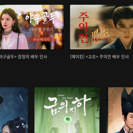
<야구골두> 장정의 배우 인사
[메이킹] <교초> 주익연 배우 인사