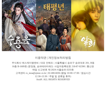
이용약관
|
개인정보처리방침
주식회사 에스제이엠엔씨 | 대표 안해조 | 서울특별시 송파구 송파대로 201, B동
16층 B-1609호 (문정동, 송파테라타워2) 사업자등록번호 218-87-02390 | 통신판
매업 신고번호 제-2024-서울송파-3233호
고객센터 cs_moa@sjmnc.co.kr | 02-400-6036 (평일 10:00~17:00 / 점심시간
12:30~13:30 / 주말 및 공휴일 휴무)
AsiaN. ALL RIGHTS RESERVED