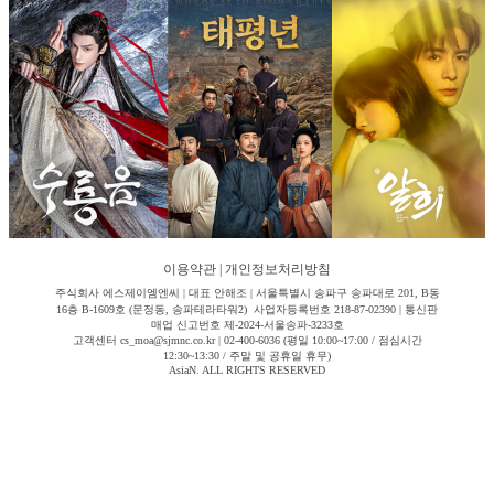
이용약관
|
개인정보처리방침
주식회사 에스제이엠엔씨 | 대표 안해조 | 서울특별시 송파구 송파대로 201, B동
16층 B-1609호 (문정동, 송파테라타워2) 사업자등록번호 218-87-02390 | 통신판
매업 신고번호 제-2024-서울송파-3233호
고객센터 cs_moa@sjmnc.co.kr | 02-400-6036 (평일 10:00~17:00 / 점심시간
12:30~13:30 / 주말 및 공휴일 휴무)
AsiaN. ALL RIGHTS RESERVED