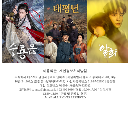
이용약관
|
개인정보처리방침
주식회사 에스제이엠엔씨 | 대표 안해조 | 서울특별시 송파구 송파대로 201, B동
16층 B-1609호 (문정동, 송파테라타워2) 사업자등록번호 218-87-02390 | 통신판
매업 신고번호 제-2024-서울송파-3233호
고객센터 cs_moa@sjmnc.co.kr | 02-400-6036 (평일 10:00~17:00 / 점심시간
12:30~13:30 / 주말 및 공휴일 휴무)
AsiaN. ALL RIGHTS RESERVED