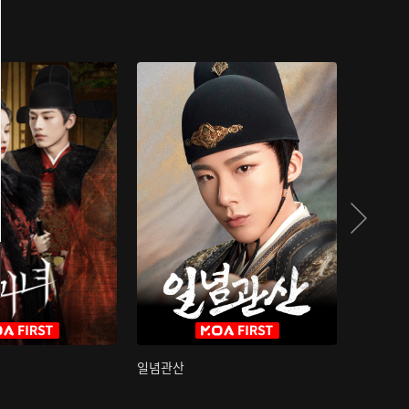
일념관산
국색방화