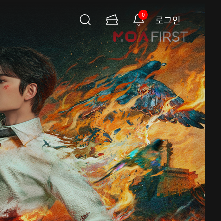
0
로그인
검
이
알
색
용
림
권
페
이
지