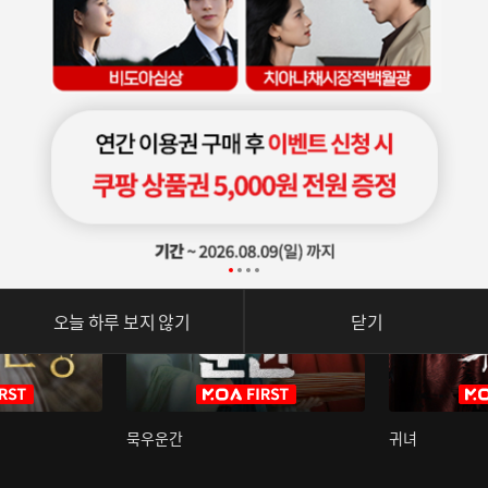
오늘 하루 보지 않기
닫기
묵우운간
귀녀