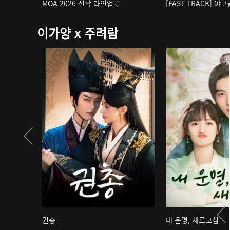
MOA 2026 신작 라인업♡
[FAST TRACK] 야
이가양 x 주려람
권총
내 운명, 새로고침