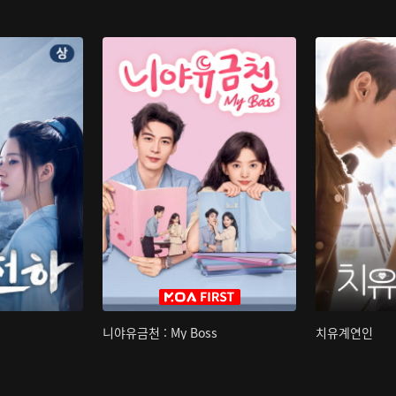
니야유금천 : My Boss
치유계연인