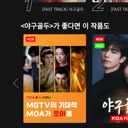
[FAST TRACK] 야구골두
[FAST T
<야구골두>가 좋다면 이 작품도