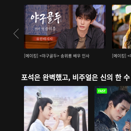
[메이킹] <야구골두> 송위룡 배우 인사
[메이킹] 
포석은 완벽했고, 비주얼은 신의 한 수