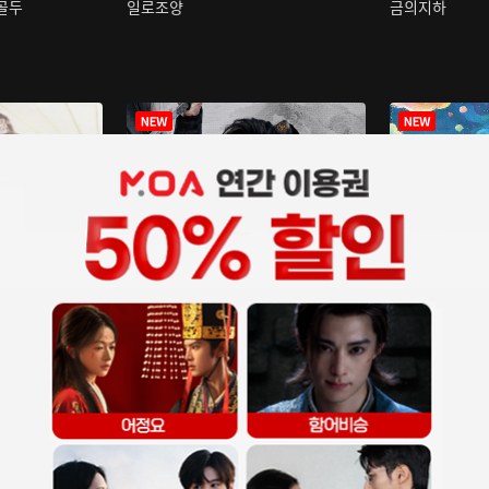
구골두
일로조양
금의지하
장중인
아재저리등니 :