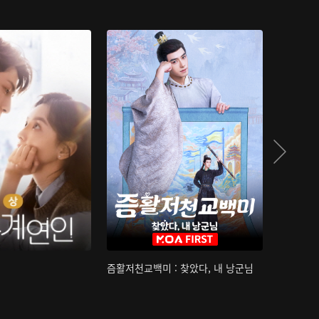
즘활저천교백미 : 찾았다, 내 낭군님
산하침