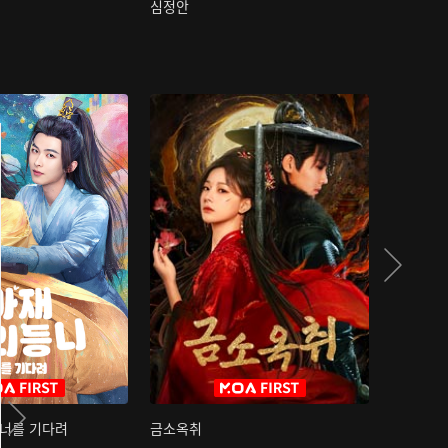
심정안
여과성음유
 너를 기다려
금소옥취
금수택심