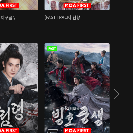
K] 야구골두
[FAST TRACK] 천향
소오강호 