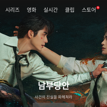
시리즈
영화
실시간
클립
스토어
N
남부당안
사건의 진실을 파헤쳐라