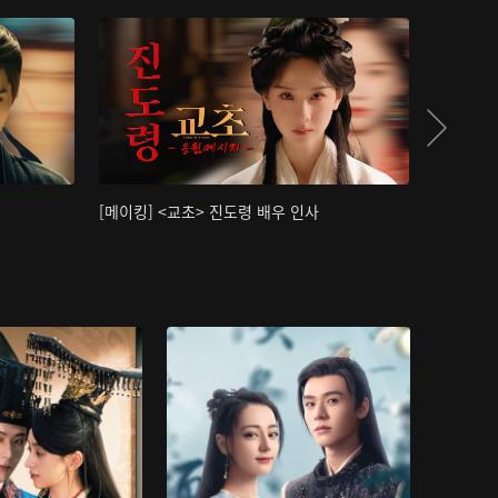
[메이킹] <교초> 진도령 배우 인사
[메이킹]