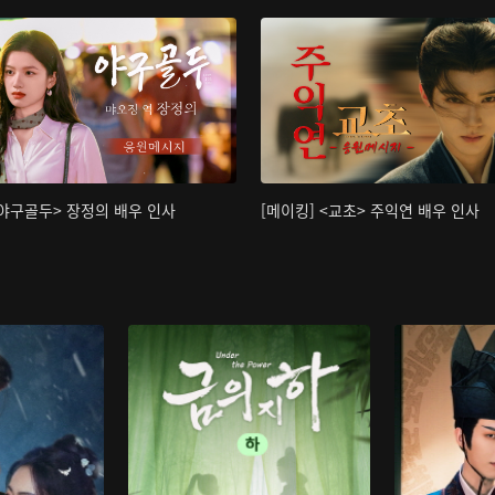
<야구골두> 장정의 배우 인사
[메이킹] <교초> 주익연 배우 인사