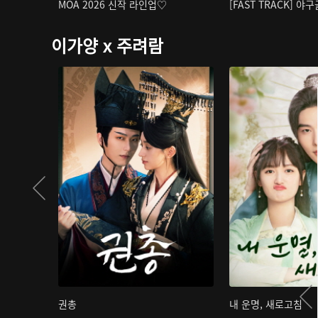
MOA 2026 신작 라인업♡
[FAST TRACK] 야
이가양 x 주려람
권총
내 운명, 새로고침