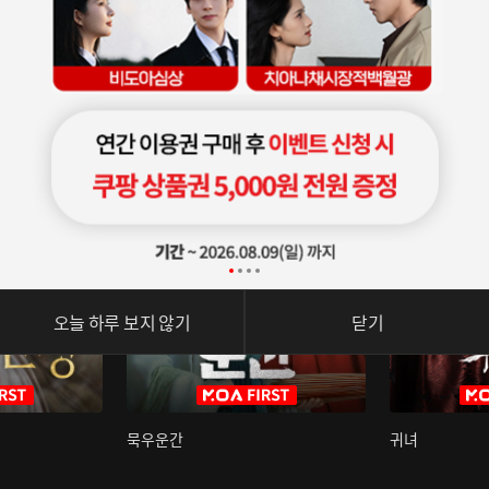
오늘 하루 보지 않기
닫기
묵우운간
귀녀