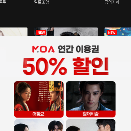
구골두
일로조양
금의지하
장중인
아재저리등니 :