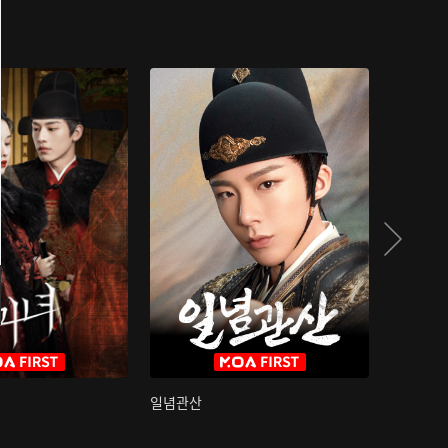
일념관산
국색방화