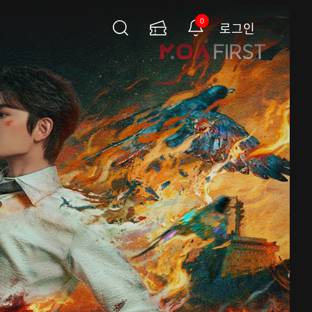
0
로그인
검
이
알
색
용
림
권
페
이
지