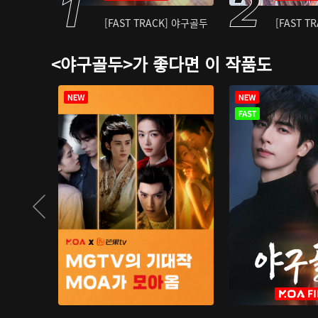
[FAST TRACK] 야구골두
[FAST T
<야구골두>가 좋다면 이 작품도