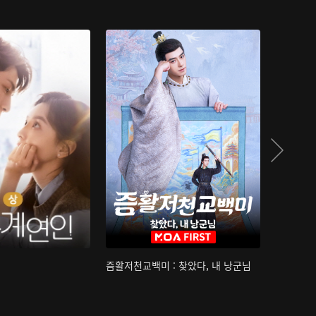
즘활저천교백미 : 찾았다, 내 낭군님
산하침