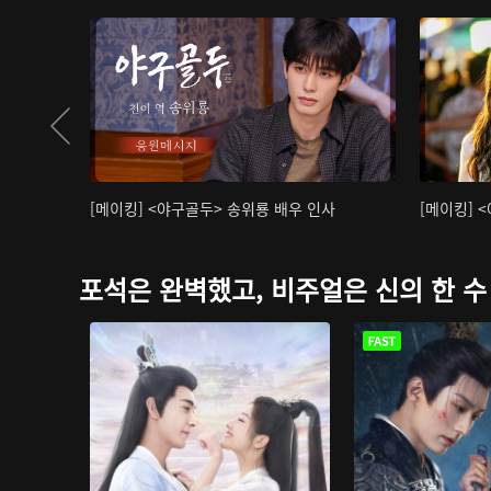
[메이킹] <야구골두> 송위룡 배우 인사
[메이킹] 
포석은 완벽했고, 비주얼은 신의 한 수