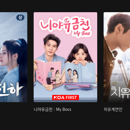
니야유금천 : My Boss
치유계연인