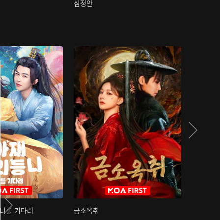
심정안
여과성음유
 너를 기다려
금소옥취
금수택심