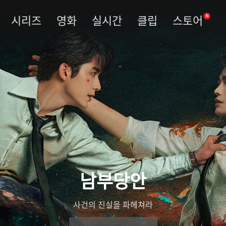
시리즈
영화
실시간
클립
스토어
N
남부당안
사건의 진실을 파헤쳐라