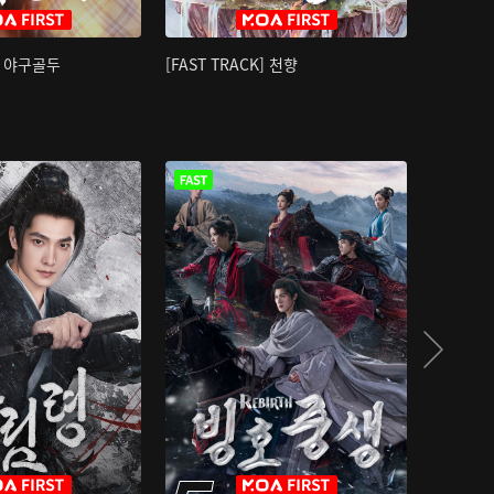
K] 야구골두
[FAST TRACK] 천향
소오강호 