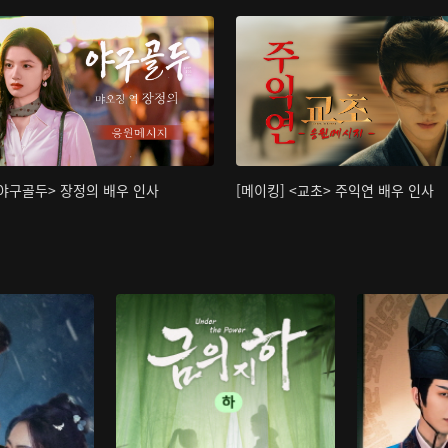
<야구골두> 장정의 배우 인사
[메이킹] <교초> 주익연 배우 인사