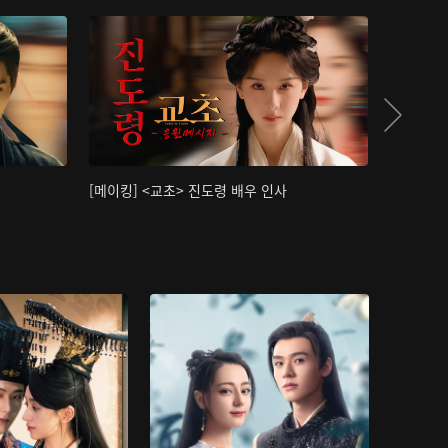
[메이킹] <교초> 진도령 배우 인사
[메이킹]