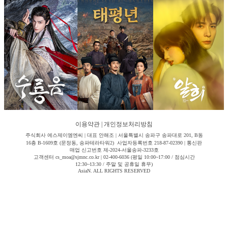
이용약관
|
개인정보처리방침
주식회사 에스제이엠엔씨 | 대표 안해조 | 서울특별시 송파구 송파대로 201, B동
16층 B-1609호 (문정동, 송파테라타워2) 사업자등록번호 218-87-02390 | 통신판
매업 신고번호 제-2024-서울송파-3233호
고객센터 cs_moa@sjmnc.co.kr | 02-400-6036 (평일 10:00~17:00 / 점심시간
12:30~13:30 / 주말 및 공휴일 휴무)
AsiaN. ALL RIGHTS RESERVED