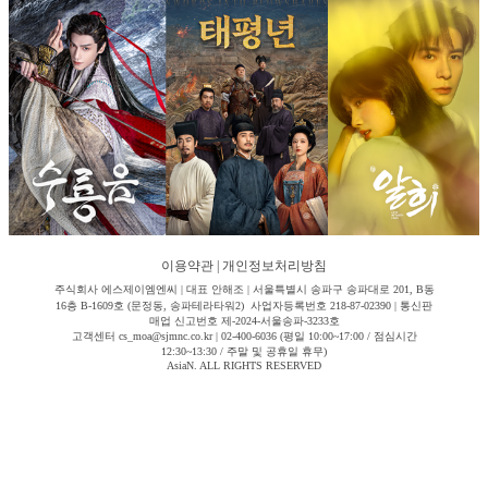
이용약관
|
개인정보처리방침
주식회사 에스제이엠엔씨 | 대표 안해조 | 서울특별시 송파구 송파대로 201, B동
16층 B-1609호 (문정동, 송파테라타워2) 사업자등록번호 218-87-02390 | 통신판
매업 신고번호 제-2024-서울송파-3233호
고객센터 cs_moa@sjmnc.co.kr | 02-400-6036 (평일 10:00~17:00 / 점심시간
12:30~13:30 / 주말 및 공휴일 휴무)
AsiaN. ALL RIGHTS RESERVED