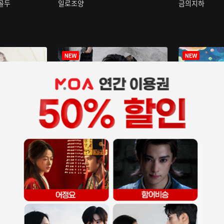
구골두
일로조양
금의지하
장중인
아재저리등니 :