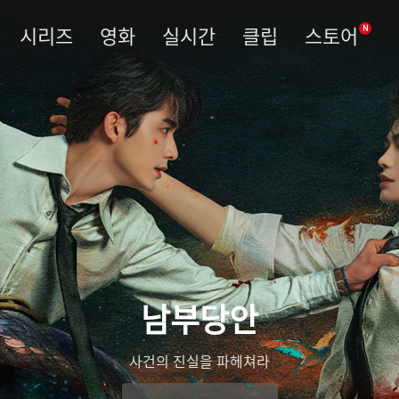
시리즈
영화
실시간
클립
스토어
N
남부당안
사건의 진실을 파헤쳐라