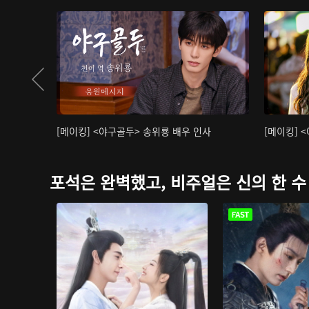
[메이킹] <야구골두> 송위룡 배우 인사
[메이킹] 
포석은 완벽했고, 비주얼은 신의 한 수