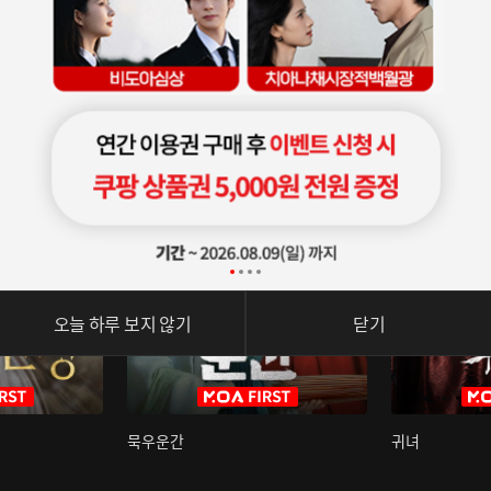
오늘 하루 보지 않기
닫기
묵우운간
귀녀