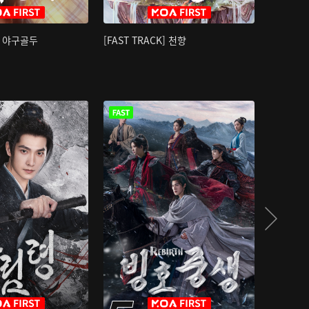
K] 야구골두
[FAST TRACK] 천향
소오강호 