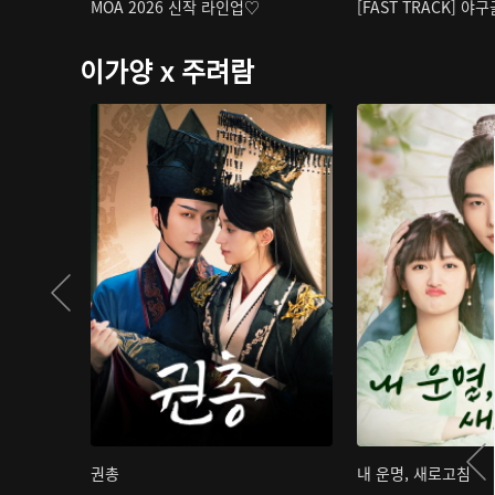
MOA 2026 신작 라인업♡
[FAST TRACK] 야
이가양 x 주려람
권총
내 운명, 새로고침