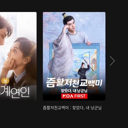
즘활저천교백미 : 찾았다, 내 낭군님
산하침