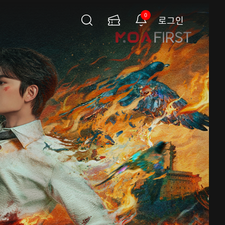
0
로그인
검
이
알
색
용
림
권
페
이
지