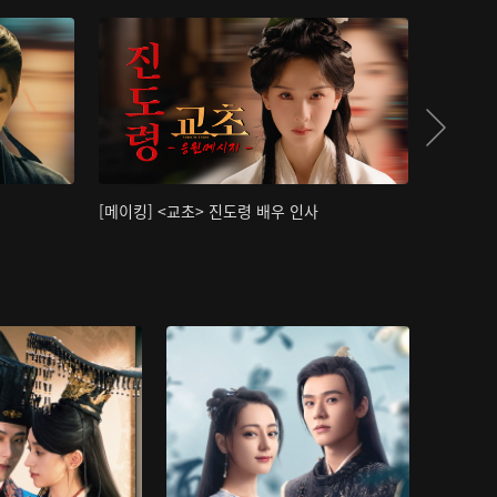
[메이킹] <교초> 진도령 배우 인사
[메이킹]