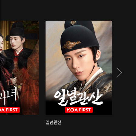
일념관산
국색방화