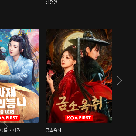
심정안
여과성음유
 너를 기다려
금소옥취
금수택심