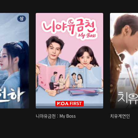
니야유금천 : My Boss
치유계연인