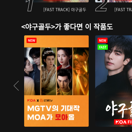
[FAST TRACK] 야구골두
[FAST T
<야구골두>가 좋다면 이 작품도