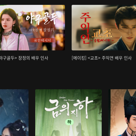
<야구골두> 장정의 배우 인사
[메이킹] <교초> 주익연 배우 인사