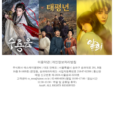
이용약관
|
개인정보처리방침
주식회사 에스제이엠엔씨 | 대표 안해조 | 서울특별시 송파구 송파대로 201, B동
16층 B-1609호 (문정동, 송파테라타워2) 사업자등록번호 218-87-02390 | 통신판
매업 신고번호 제-2024-서울송파-3233호
고객센터 cs_moa@sjmnc.co.kr | 02-400-6036 (평일 10:00~17:00 / 점심시간
12:30~13:30 / 주말 및 공휴일 휴무)
AsiaN. ALL RIGHTS RESERVED