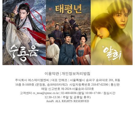
이용약관
|
개인정보처리방침
주식회사 에스제이엠엔씨 | 대표 안해조 | 서울특별시 송파구 송파대로 201, B동
16층 B-1609호 (문정동, 송파테라타워2) 사업자등록번호 218-87-02390 | 통신판
매업 신고번호 제-2024-서울송파-3233호
고객센터 cs_moa@sjmnc.co.kr | 02-400-6036 (평일 10:00~17:00 / 점심시간
12:30~13:30 / 주말 및 공휴일 휴무)
AsiaN. ALL RIGHTS RESERVED