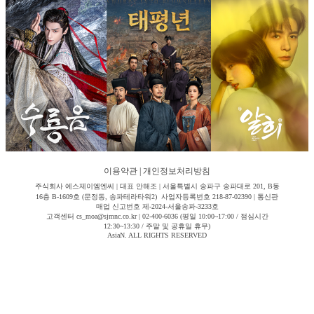
이용약관
|
개인정보처리방침
주식회사 에스제이엠엔씨 | 대표 안해조 | 서울특별시 송파구 송파대로 201, B동
16층 B-1609호 (문정동, 송파테라타워2) 사업자등록번호 218-87-02390 | 통신판
매업 신고번호 제-2024-서울송파-3233호
고객센터 cs_moa@sjmnc.co.kr | 02-400-6036 (평일 10:00~17:00 / 점심시간
12:30~13:30 / 주말 및 공휴일 휴무)
AsiaN. ALL RIGHTS RESERVED