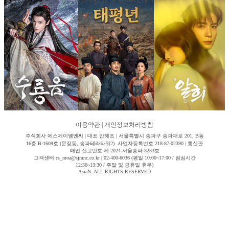
이용약관
|
개인정보처리방침
주식회사 에스제이엠엔씨 | 대표 안해조 | 서울특별시 송파구 송파대로 201, B동
16층 B-1609호 (문정동, 송파테라타워2) 사업자등록번호 218-87-02390 | 통신판
매업 신고번호 제-2024-서울송파-3233호
고객센터 cs_moa@sjmnc.co.kr | 02-400-6036 (평일 10:00~17:00 / 점심시간
12:30~13:30 / 주말 및 공휴일 휴무)
AsiaN. ALL RIGHTS RESERVED