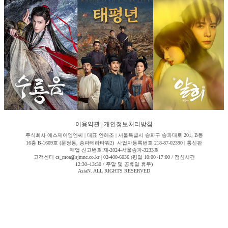
이용약관
|
개인정보처리방침
주식회사 에스제이엠엔씨 | 대표 안해조 | 서울특별시 송파구 송파대로 201, B동
16층 B-1609호 (문정동, 송파테라타워2) 사업자등록번호 218-87-02390 | 통신판
매업 신고번호 제-2024-서울송파-3233호
고객센터 cs_moa@sjmnc.co.kr | 02-400-6036 (평일 10:00~17:00 / 점심시간
12:30~13:30 / 주말 및 공휴일 휴무)
AsiaN. ALL RIGHTS RESERVED