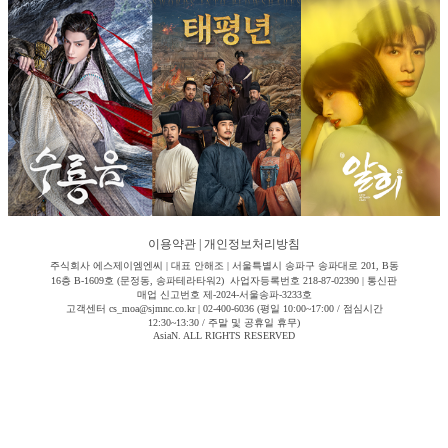
이용약관
|
개인정보처리방침
주식회사 에스제이엠엔씨 | 대표 안해조 | 서울특별시 송파구 송파대로 201, B동
16층 B-1609호 (문정동, 송파테라타워2) 사업자등록번호 218-87-02390 | 통신판
매업 신고번호 제-2024-서울송파-3233호
고객센터 cs_moa@sjmnc.co.kr | 02-400-6036 (평일 10:00~17:00 / 점심시간
12:30~13:30 / 주말 및 공휴일 휴무)
AsiaN. ALL RIGHTS RESERVED