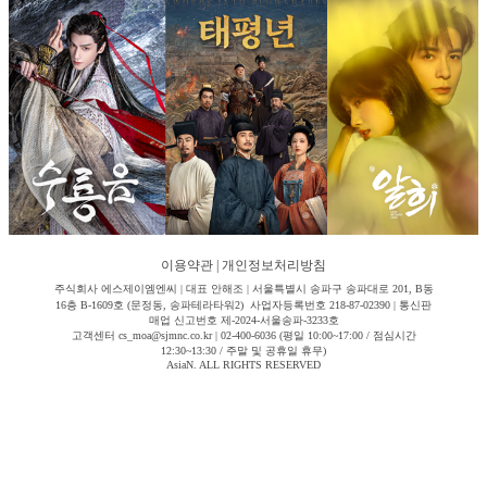
이용약관
|
개인정보처리방침
주식회사 에스제이엠엔씨 | 대표 안해조 | 서울특별시 송파구 송파대로 201, B동
16층 B-1609호 (문정동, 송파테라타워2) 사업자등록번호 218-87-02390 | 통신판
매업 신고번호 제-2024-서울송파-3233호
고객센터 cs_moa@sjmnc.co.kr | 02-400-6036 (평일 10:00~17:00 / 점심시간
12:30~13:30 / 주말 및 공휴일 휴무)
AsiaN. ALL RIGHTS RESERVED