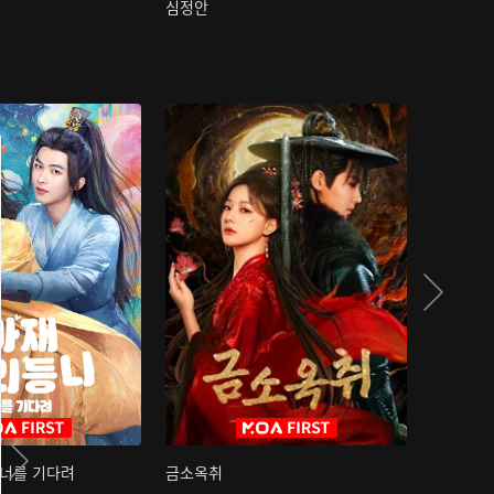
심정안
여과성음유
 너를 기다려
금소옥취
금수택심