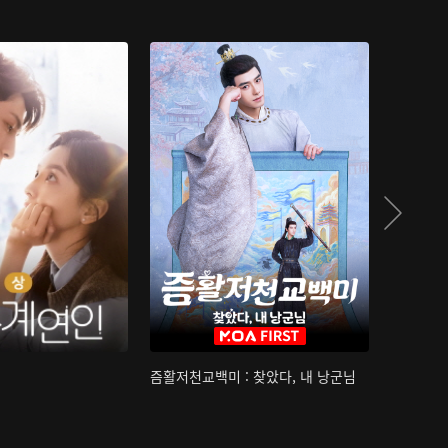
즘활저천교백미 : 찾았다, 내 낭군님
산하침