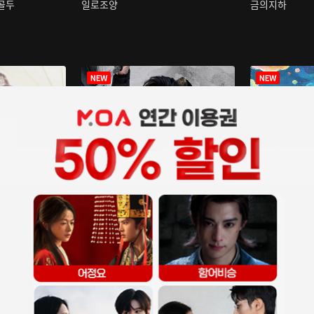
구골두
일로조양
금의지하
장중인
아재저리등니 :