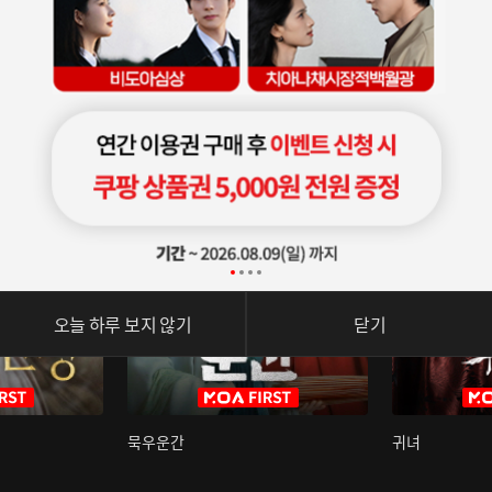
오늘 하루 보지 않기
닫기
묵우운간
귀녀