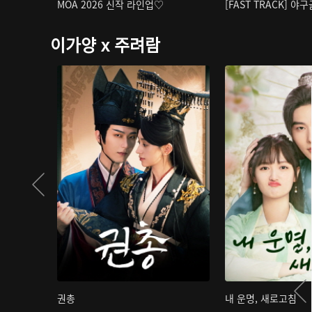
MOA 2026 신작 라인업♡
[FAST TRACK] 야
이가양 x 주려람
권총
내 운명, 새로고침