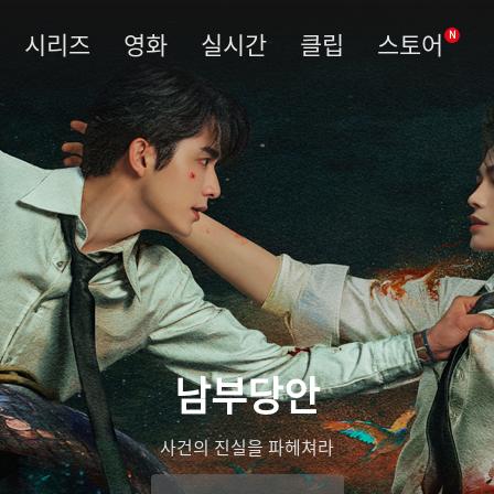
시리즈
영화
실시간
클립
스토어
N
남부당안
사건의 진실을 파헤쳐라