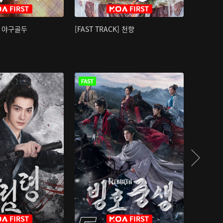
K] 야구골두
[FAST TRACK] 천향
소오강호 