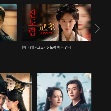
[메이킹] <교초> 진도령 배우 인사
[메이킹]