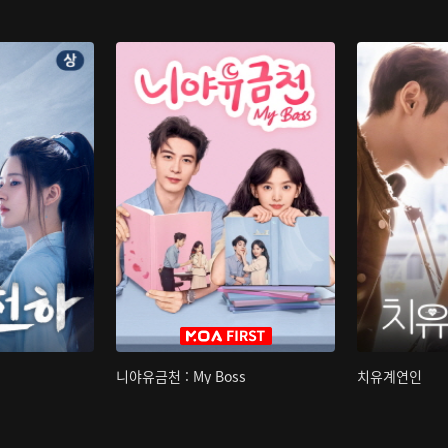
니야유금천 : My Boss
치유계연인