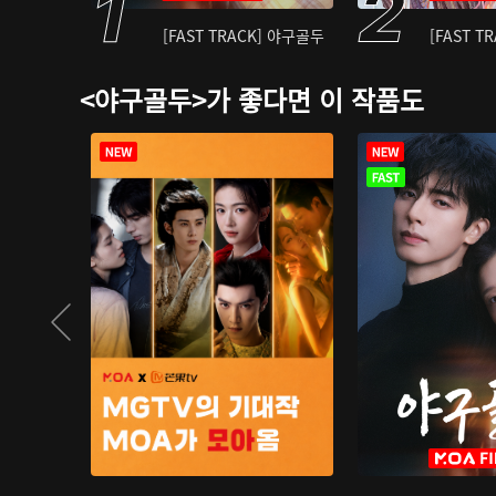
[FAST TRACK] 야구골두
[FAST T
<야구골두>가 좋다면 이 작품도