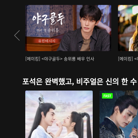
[메이킹] <야구골두> 송위룡 배우 인사
[메이킹] 
포석은 완벽했고, 비주얼은 신의 한 수