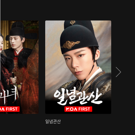
일념관산
국색방화