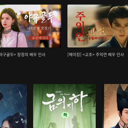
<야구골두> 장정의 배우 인사
[메이킹] <교초> 주익연 배우 인사