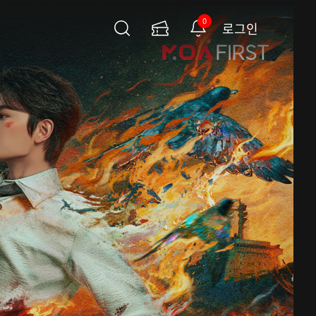
0
로그인
검
이
알
색
용
림
권
페
이
지