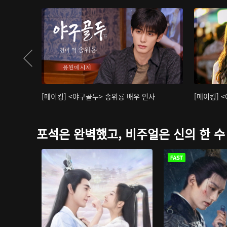
[메이킹] <야구골두> 송위룡 배우 인사
[메이킹] 
포석은 완벽했고, 비주얼은 신의 한 수