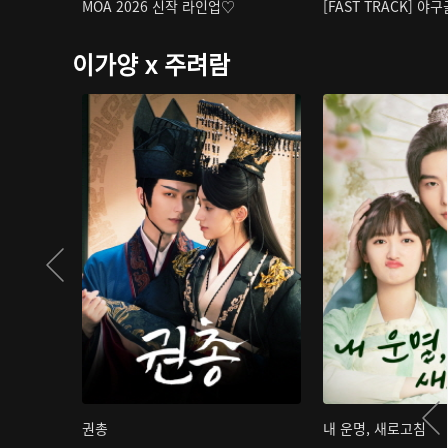
MOA 2026 신작 라인업♡
[FAST TRACK] 야
이가양 x 주려람
권총
내 운명, 새로고침