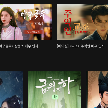
<야구골두> 장정의 배우 인사
[메이킹] <교초> 주익연 배우 인사