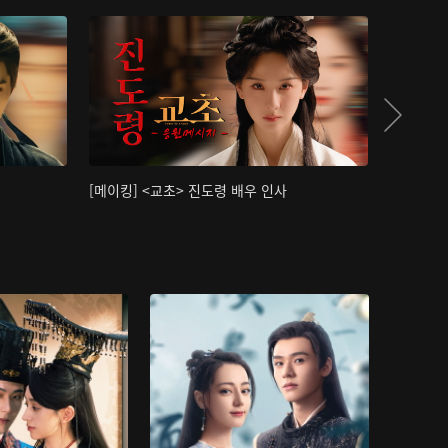
[메이킹] <교초> 진도령 배우 인사
[메이킹]