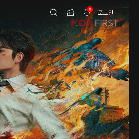
0
로그인
검
이
알
색
용
림
권
페
이
지