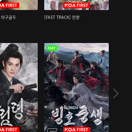
K] 야구골두
[FAST TRACK] 천향
소오강호 