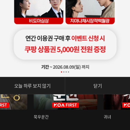
오늘 하루 보지 않기
닫기
묵우운간
귀녀