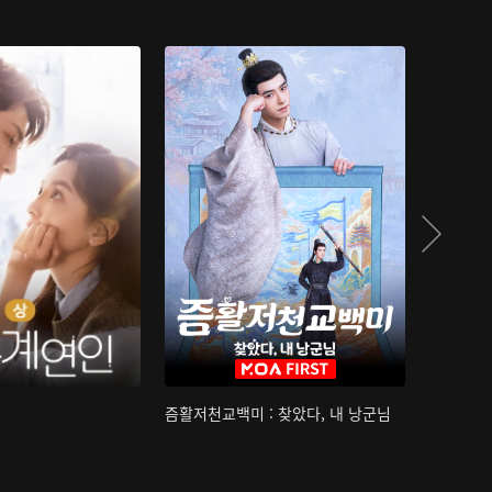
즘활저천교백미 : 찾았다, 내 낭군님
산하침