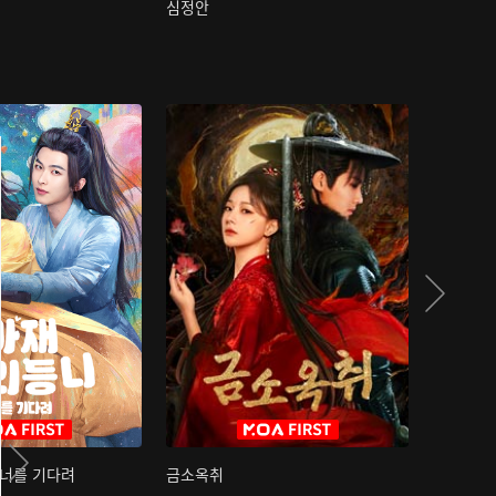
심정안
여과성음유
 너를 기다려
금소옥취
금수택심