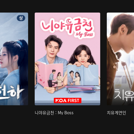
니야유금천 : My Boss
치유계연인