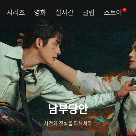
시리즈
영화
실시간
클립
스토어
N
남부당안
사건의 진실을 파헤쳐라