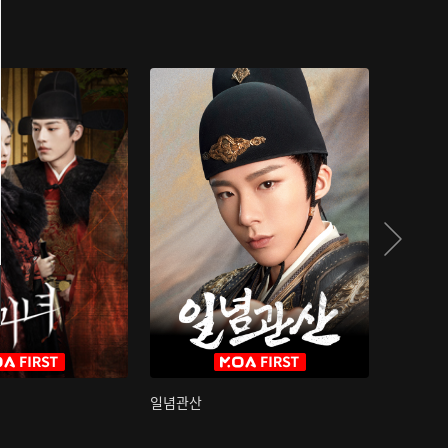
일념관산
국색방화