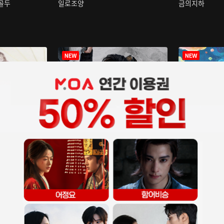
구골두
일로조양
금의지하
장중인
아재저리등니 :