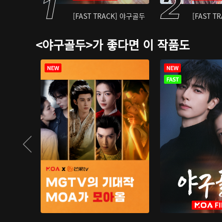
[FAST TRACK] 야구골두
[FAST T
<야구골두>가 좋다면 이 작품도