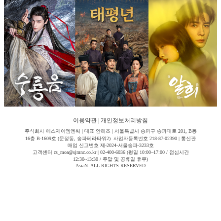
이용약관
|
개인정보처리방침
주식회사 에스제이엠엔씨 | 대표 안해조 | 서울특별시 송파구 송파대로 201, B동
16층 B-1609호 (문정동, 송파테라타워2) 사업자등록번호 218-87-02390 | 통신판
매업 신고번호 제-2024-서울송파-3233호
고객센터 cs_moa@sjmnc.co.kr | 02-400-6036 (평일 10:00~17:00 / 점심시간
12:30~13:30 / 주말 및 공휴일 휴무)
AsiaN. ALL RIGHTS RESERVED