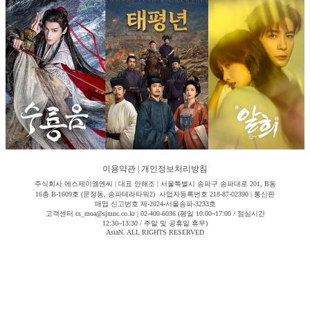
이용약관
|
개인정보처리방침
주식회사 에스제이엠엔씨 | 대표 안해조 | 서울특별시 송파구 송파대로 201, B동
16층 B-1609호 (문정동, 송파테라타워2) 사업자등록번호 218-87-02390 | 통신판
매업 신고번호 제-2024-서울송파-3233호
고객센터 cs_moa@sjmnc.co.kr | 02-400-6036 (평일 10:00~17:00 / 점심시간
12:30~13:30 / 주말 및 공휴일 휴무)
AsiaN. ALL RIGHTS RESERVED