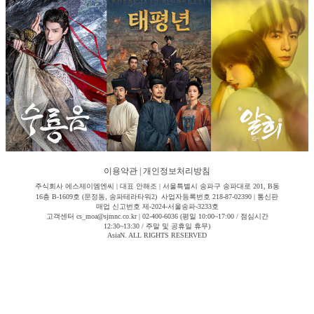
이용약관
|
개인정보처리방침
주식회사 에스제이엠엔씨 | 대표 안해조 | 서울특별시 송파구 송파대로 201, B동
16층 B-1609호 (문정동, 송파테라타워2) 사업자등록번호 218-87-02390 | 통신판
매업 신고번호 제-2024-서울송파-3233호
고객센터 cs_moa@sjmnc.co.kr | 02-400-6036 (평일 10:00~17:00 / 점심시간
12:30~13:30 / 주말 및 공휴일 휴무)
AsiaN. ALL RIGHTS RESERVED