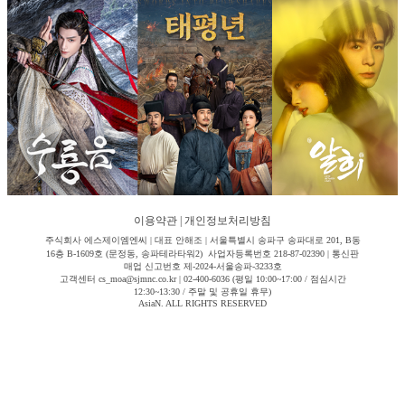
이용약관
|
개인정보처리방침
주식회사 에스제이엠엔씨 | 대표 안해조 | 서울특별시 송파구 송파대로 201, B동
16층 B-1609호 (문정동, 송파테라타워2) 사업자등록번호 218-87-02390 | 통신판
매업 신고번호 제-2024-서울송파-3233호
고객센터 cs_moa@sjmnc.co.kr | 02-400-6036 (평일 10:00~17:00 / 점심시간
12:30~13:30 / 주말 및 공휴일 휴무)
AsiaN. ALL RIGHTS RESERVED