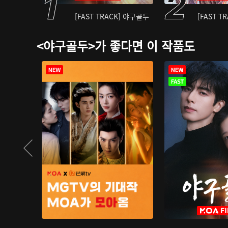
[FAST TRACK] 야구골두
[FAST T
<야구골두>가 좋다면 이 작품도