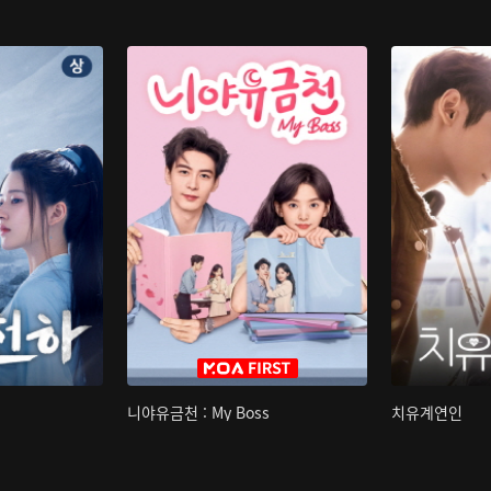
니야유금천 : My Boss
치유계연인