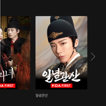
일념관산
국색방화