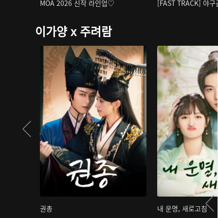
MOA 2026 신작 라인업♡
[FAST TRACK] 야
이가양 x 주려람
권총
내 운명, 새로고침