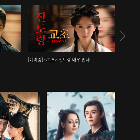
[메이킹] <교초> 진도령 배우 인사
[메이킹]