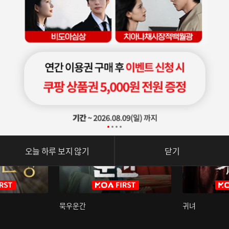
오늘 하루 보지 않기
닫기
묵우운간
귀녀