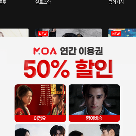
구골두
일로조양
금의지하
장중인
아재저리등니 :