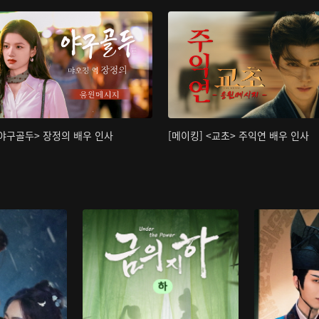
<야구골두> 장정의 배우 인사
[메이킹] <교초> 주익연 배우 인사