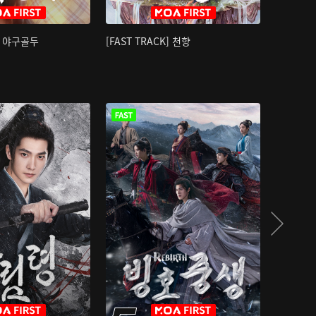
K] 야구골두
[FAST TRACK] 천향
소오강호 