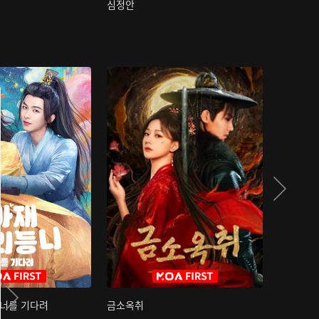
심정안
여과성음유
 너를 기다려
금소옥취
금수택심