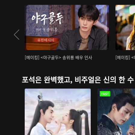
[메이킹] <야구골두> 송위룡 배우 인사
[메이킹] 
포석은 완벽했고, 비주얼은 신의 한 수