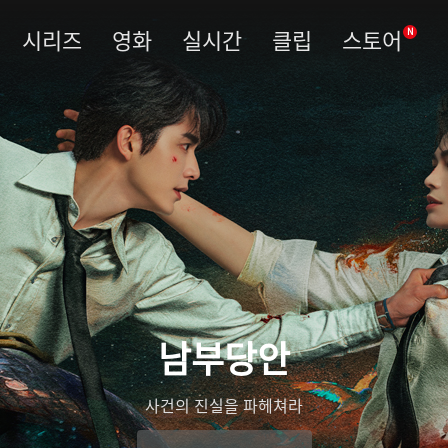
시리즈
영화
실시간
클립
스토어
N
남부당안
사건의 진실을 파헤쳐라