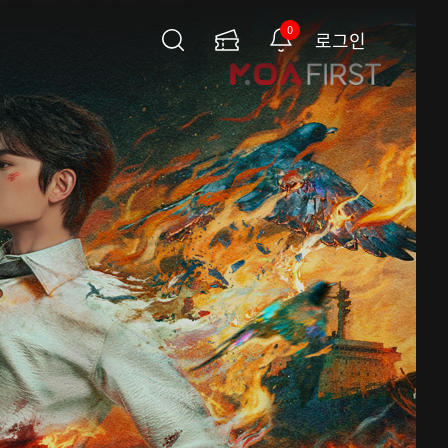
0
로그인
검
이
알
색
용
림
권
페
이
지