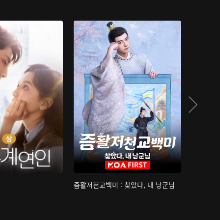
즘활저천교백미 : 찾았다, 내 낭군님
산하침