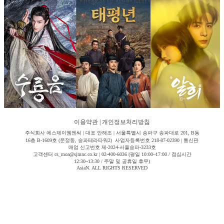
이용약관
|
개인정보처리방침
주식회사 에스제이엠엔씨 | 대표 안해조 | 서울특별시 송파구 송파대로 201, B동
16층 B-1609호 (문정동, 송파테라타워2) 사업자등록번호 218-87-02390 | 통신판
매업 신고번호 제-2024-서울송파-3233호
고객센터 cs_moa@sjmnc.co.kr | 02-400-6036 (평일 10:00~17:00 / 점심시간
12:30~13:30 / 주말 및 공휴일 휴무)
AsiaN. ALL RIGHTS RESERVED