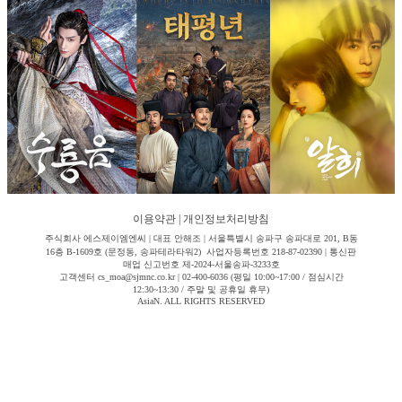
이용약관
|
개인정보처리방침
주식회사 에스제이엠엔씨 | 대표 안해조 | 서울특별시 송파구 송파대로 201, B동
16층 B-1609호 (문정동, 송파테라타워2) 사업자등록번호 218-87-02390 | 통신판
매업 신고번호 제-2024-서울송파-3233호
고객센터 cs_moa@sjmnc.co.kr | 02-400-6036 (평일 10:00~17:00 / 점심시간
12:30~13:30 / 주말 및 공휴일 휴무)
AsiaN. ALL RIGHTS RESERVED