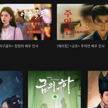
<야구골두> 장정의 배우 인사
[메이킹] <교초> 주익연 배우 인사