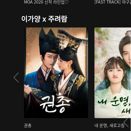
MOA 2026 신작 라인업♡
[FAST TRACK] 야
이가양 x 주려람
권총
내 운명, 새로고침