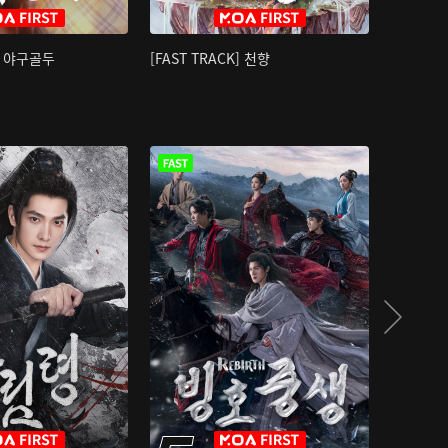
K] 야구골두
[FAST TRACK] 천향
소오강호 