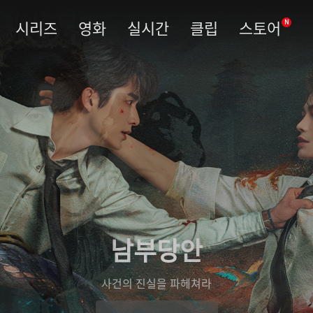
시리즈
영화
실시간
클립
스토어
N
남부당안
사건의 진실을 파헤쳐라