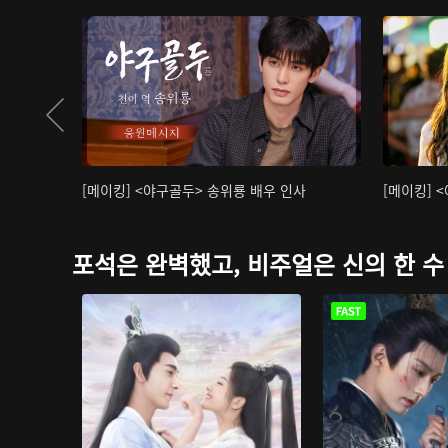
[메이킹] <야구골두> 송위룡 배우 인사
[메이킹] 
포석은 완벽했고, 비주얼은 신의 한 수