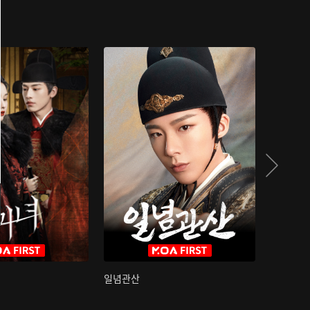
일념관산
국색방화