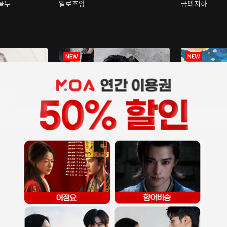
구골두
일로조양
금의지하
장중인
아재저리등니 :