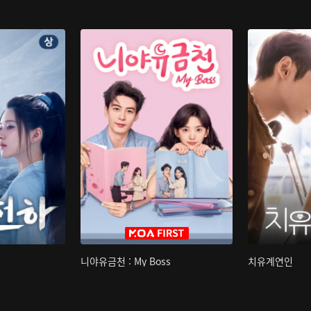
니야유금천 : My Boss
치유계연인