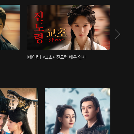
[메이킹] <교초> 진도령 배우 인사
[메이킹]