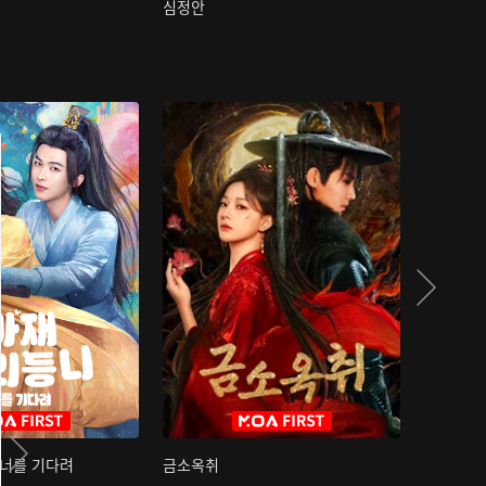
심정안
여과성음유
 너를 기다려
금소옥취
금수택심