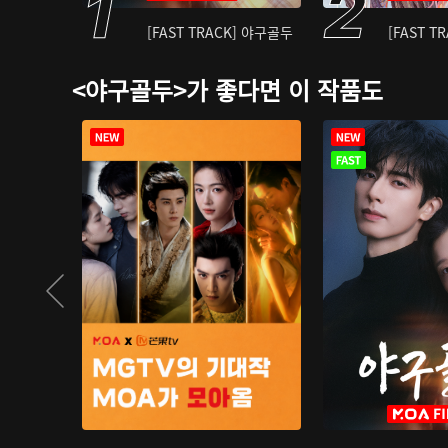
[FAST TRACK] 야구골두
[FAST T
<야구골두>가 좋다면 이 작품도