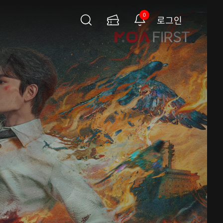
0
로그인
검
이
알
색
용
림
권
페
이
지