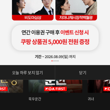
오늘 하루 보지 않기
닫기
묵우운간
귀녀