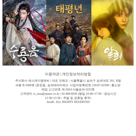
이용약관
|
개인정보처리방침
주식회사 에스제이엠엔씨 | 대표 안해조 | 서울특별시 송파구 송파대로 201, B동
16층 B-1609호 (문정동, 송파테라타워2) 사업자등록번호 218-87-02390 | 통신판
매업 신고번호 제-2024-서울송파-3233호
고객센터 cs_moa@sjmnc.co.kr | 02-400-6036 (평일 10:00~17:00 / 점심시간
12:30~13:30 / 주말 및 공휴일 휴무)
AsiaN. ALL RIGHTS RESERVED