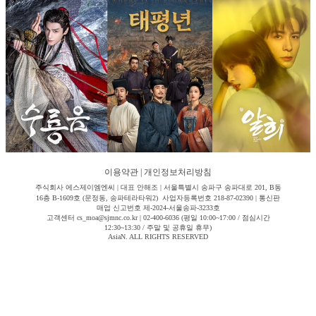
이용약관
|
개인정보처리방침
주식회사 에스제이엠엔씨 | 대표 안해조 | 서울특별시 송파구 송파대로 201, B동
16층 B-1609호 (문정동, 송파테라타워2) 사업자등록번호 218-87-02390 | 통신판
매업 신고번호 제-2024-서울송파-3233호
고객센터 cs_moa@sjmnc.co.kr | 02-400-6036 (평일 10:00~17:00 / 점심시간
12:30~13:30 / 주말 및 공휴일 휴무)
AsiaN. ALL RIGHTS RESERVED