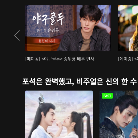
[메이킹] <야구골두> 송위룡 배우 인사
[메이킹] 
포석은 완벽했고, 비주얼은 신의 한 수