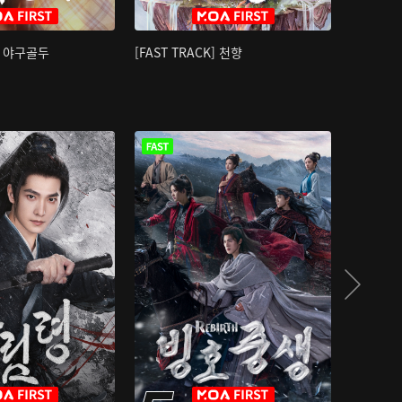
K] 야구골두
[FAST TRACK] 천향
소오강호 