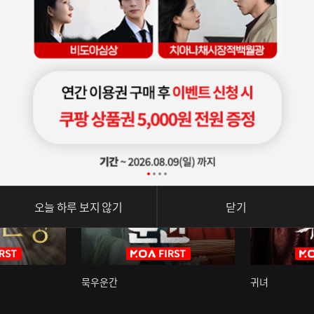
오늘 하루 보지 않기
닫기
묵우운간
귀녀