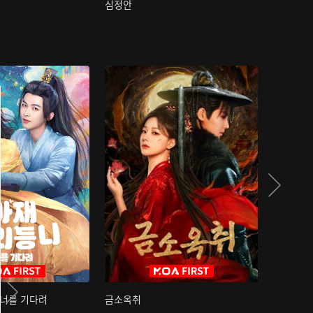
심정안
여과성음유
 너를 기다려
금소옥취
금수택심