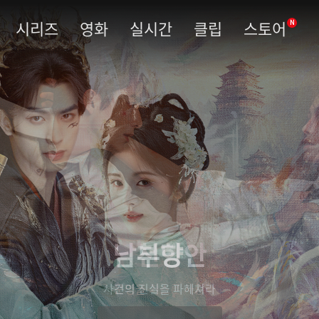
시리즈
영화
실시간
클립
스토어
N
남부당안
사건의 진실을 파헤쳐라