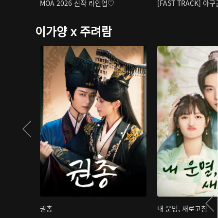
MOA 2026 신작 라인업♡
[FAST TRACK] 야
이가양 x 주려람
권총
내 운명, 새로고침