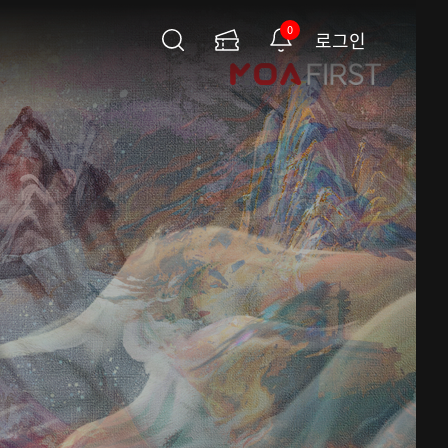
0
로그인
검
이
알
색
용
림
권
페
이
지