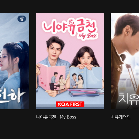
니야유금천 : My Boss
치유계연인