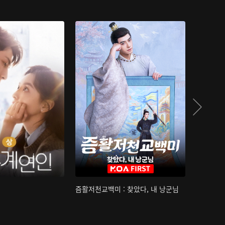
즘활저천교백미 : 찾았다, 내 낭군님
산하침