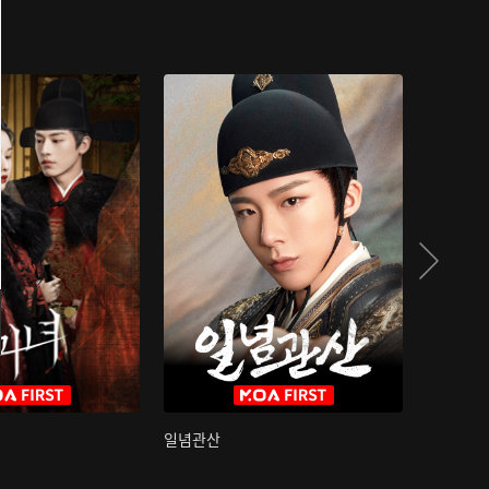
일념관산
국색방화