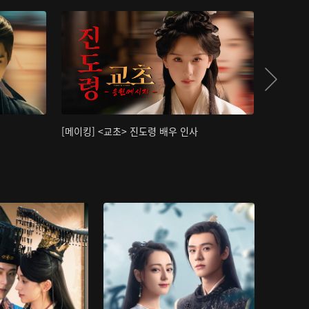
[메이킹] <교초> 진도령 배우 인사
[메이킹]