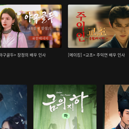
<야구골두> 장정의 배우 인사
[메이킹] <교초> 주익연 배우 인사