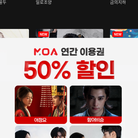
구골두
일로조양
금의지하
장중인
아재저리등니 :