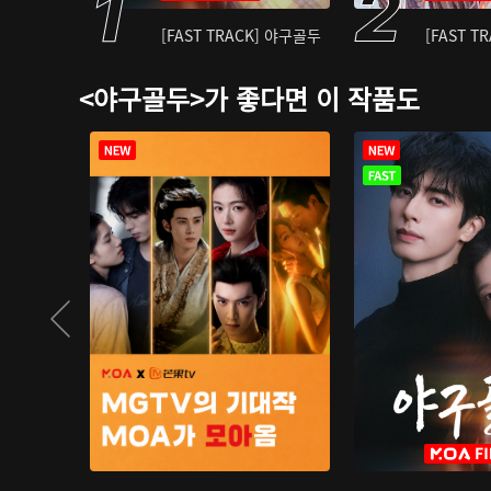
[FAST TRACK] 야구골두
[FAST T
<야구골두>가 좋다면 이 작품도