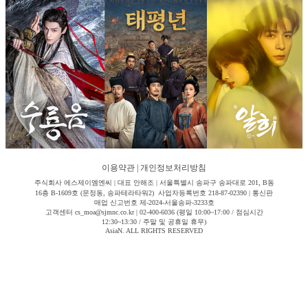
이용약관
|
개인정보처리방침
주식회사 에스제이엠엔씨 | 대표 안해조 | 서울특별시 송파구 송파대로 201, B동
16층 B-1609호 (문정동, 송파테라타워2) 사업자등록번호 218-87-02390 | 통신판
매업 신고번호 제-2024-서울송파-3233호
고객센터 cs_moa@sjmnc.co.kr | 02-400-6036 (평일 10:00~17:00 / 점심시간
12:30~13:30 / 주말 및 공휴일 휴무)
AsiaN. ALL RIGHTS RESERVED