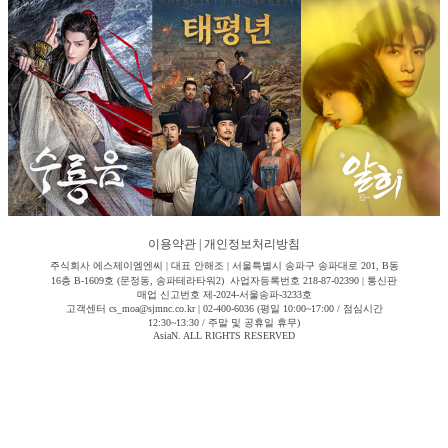
이용약관
|
개인정보처리방침
주식회사 에스제이엠엔씨 | 대표 안해조 | 서울특별시 송파구 송파대로 201, B동
16층 B-1609호 (문정동, 송파테라타워2) 사업자등록번호 218-87-02390 | 통신판
매업 신고번호 제-2024-서울송파-3233호
고객센터 cs_moa@sjmnc.co.kr | 02-400-6036 (평일 10:00~17:00 / 점심시간
12:30~13:30 / 주말 및 공휴일 휴무)
AsiaN. ALL RIGHTS RESERVED