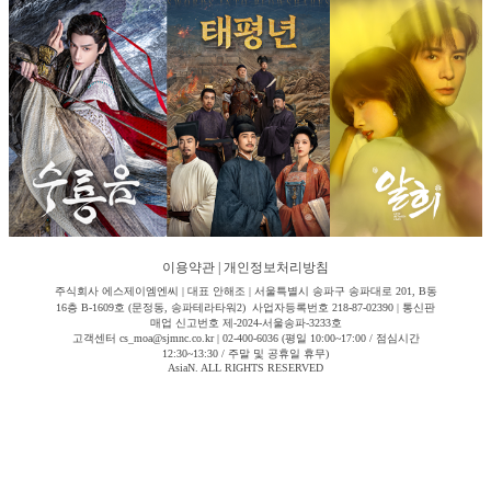
이용약관
|
개인정보처리방침
주식회사 에스제이엠엔씨 | 대표 안해조 | 서울특별시 송파구 송파대로 201, B동
16층 B-1609호 (문정동, 송파테라타워2) 사업자등록번호 218-87-02390 | 통신판
매업 신고번호 제-2024-서울송파-3233호
고객센터 cs_moa@sjmnc.co.kr | 02-400-6036 (평일 10:00~17:00 / 점심시간
12:30~13:30 / 주말 및 공휴일 휴무)
AsiaN. ALL RIGHTS RESERVED