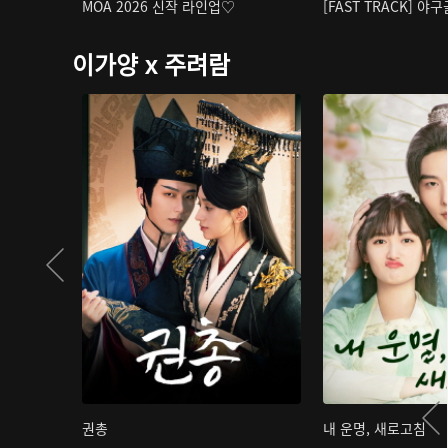
MOA 2026 신작 라인업♡
[FAST TRACK] 야
이가양 x 주려람
권총
내 운명, 새로고침