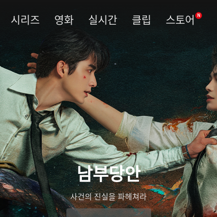
시리즈
영화
실시간
클립
스토어
N
남부당안
사건의 진실을 파헤쳐라