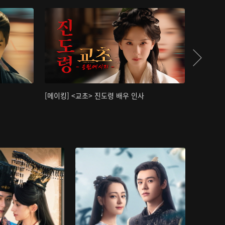
[메이킹] <교초> 진도령 배우 인사
[메이킹]