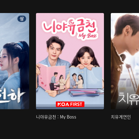
니야유금천 : My Boss
치유계연인