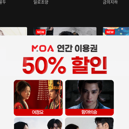
구골두
일로조양
금의지하
장중인
아재저리등니 :