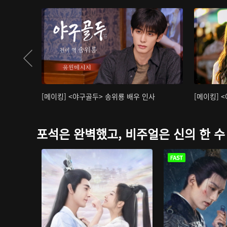
[메이킹] <야구골두> 송위룡 배우 인사
[메이킹] 
포석은 완벽했고, 비주얼은 신의 한 수