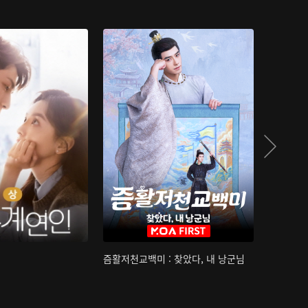
즘활저천교백미 : 찾았다, 내 낭군님
산하침