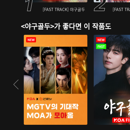
[FAST TRACK] 야구골두
[FAST T
<야구골두>가 좋다면 이 작품도