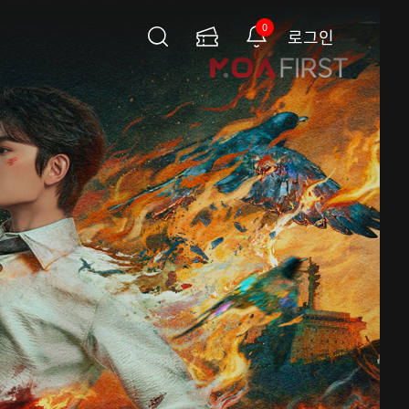
0
로그인
검
이
알
색
용
림
권
페
이
지