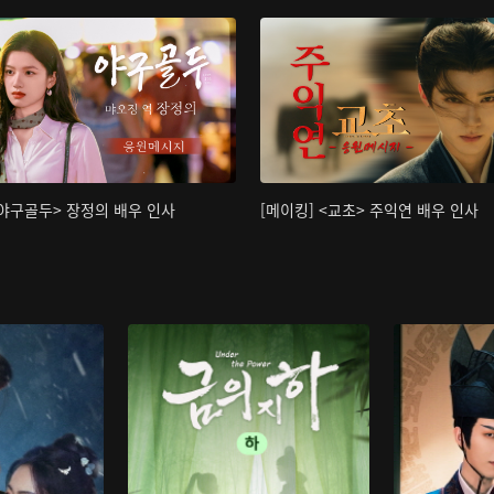
<야구골두> 장정의 배우 인사
[메이킹] <교초> 주익연 배우 인사