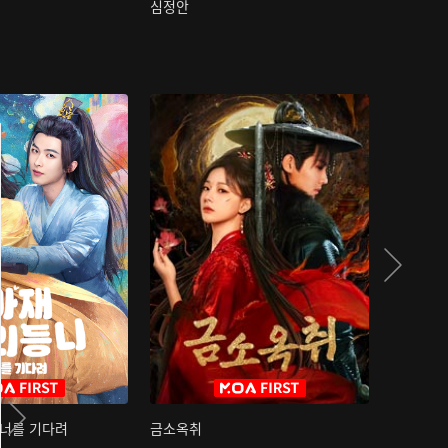
심정안
여과성음유
 너를 기다려
금소옥취
금수택심