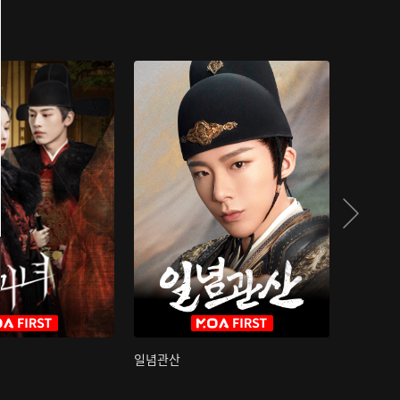
일념관산
국색방화