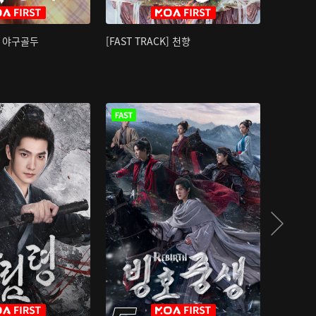
K] 야구골두
[FAST TRACK] 천향
소오강호 