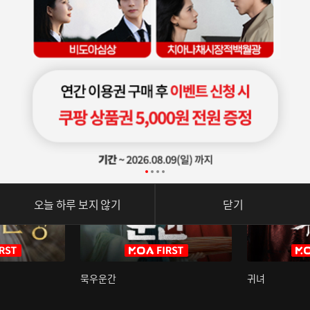
오늘 하루 보지 않기
닫기
묵우운간
귀녀