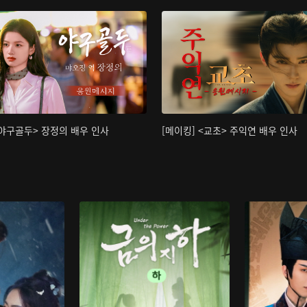
<야구골두> 장정의 배우 인사
[메이킹] <교초> 주익연 배우 인사