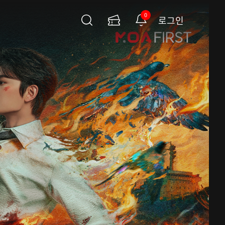
0
로그인
검
이
알
색
용
림
권
페
이
지