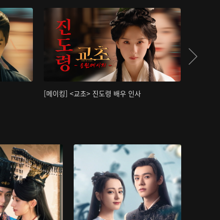
[메이킹] <교초> 진도령 배우 인사
[메이킹]