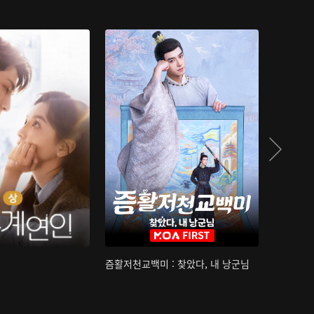
즘활저천교백미 : 찾았다, 내 낭군님
산하침