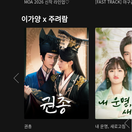
MOA 2026 신작 라인업♡
[FAST TRACK] 야
이가양 x 주려람
권총
내 운명, 새로고침