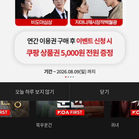
오늘 하루 보지 않기
닫기
묵우운간
귀녀