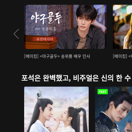
[메이킹] <야구골두> 송위룡 배우 인사
[메이킹] 
포석은 완벽했고, 비주얼은 신의 한 수