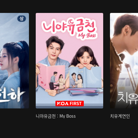
니야유금천 : My Boss
치유계연인