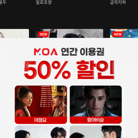
구골두
일로조양
금의지하
장중인
아재저리등니 :