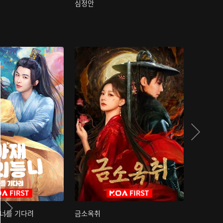
심정안
여과성음유
 너를 기다려
금소옥취
금수택심