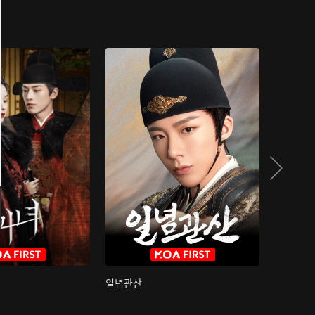
일념관산
국색방화