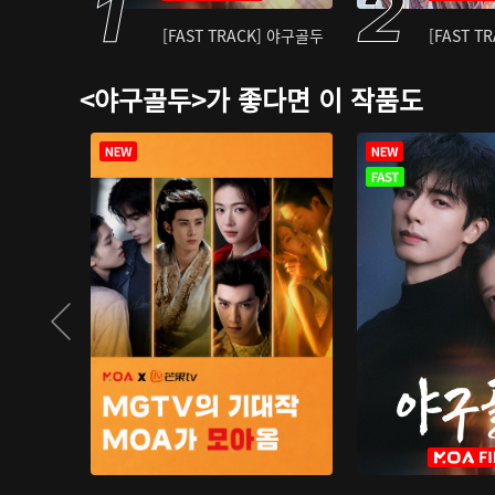
[FAST TRACK] 야구골두
[FAST T
<야구골두>가 좋다면 이 작품도