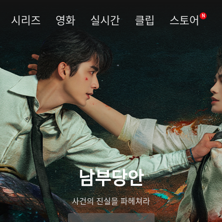
시리즈
영화
실시간
클립
스토어
N
남부당안
사건의 진실을 파헤쳐라