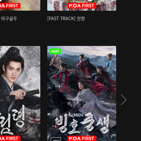
K] 야구골두
[FAST TRACK] 천향
소오강호 