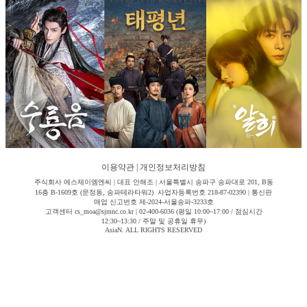
이용약관
|
개인정보처리방침
주식회사 에스제이엠엔씨 | 대표 안해조 | 서울특별시 송파구 송파대로 201, B동
16층 B-1609호 (문정동, 송파테라타워2) 사업자등록번호 218-87-02390 | 통신판
매업 신고번호 제-2024-서울송파-3233호
고객센터 cs_moa@sjmnc.co.kr | 02-400-6036 (평일 10:00~17:00 / 점심시간
12:30~13:30 / 주말 및 공휴일 휴무)
AsiaN. ALL RIGHTS RESERVED