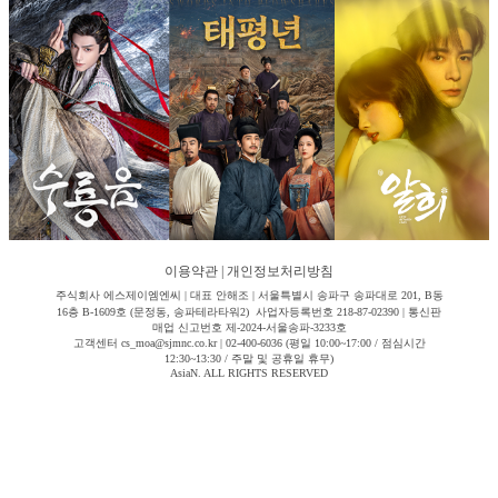
이용약관
|
개인정보처리방침
주식회사 에스제이엠엔씨 | 대표 안해조 | 서울특별시 송파구 송파대로 201, B동
16층 B-1609호 (문정동, 송파테라타워2) 사업자등록번호 218-87-02390 | 통신판
매업 신고번호 제-2024-서울송파-3233호
고객센터 cs_moa@sjmnc.co.kr | 02-400-6036 (평일 10:00~17:00 / 점심시간
12:30~13:30 / 주말 및 공휴일 휴무)
AsiaN. ALL RIGHTS RESERVED