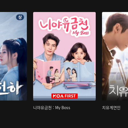
니야유금천 : My Boss
치유계연인