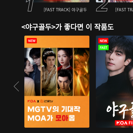
[FAST TRACK] 야구골두
[FAST T
<야구골두>가 좋다면 이 작품도