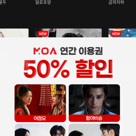
구골두
일로조양
금의지하
장중인
아재저리등니 :