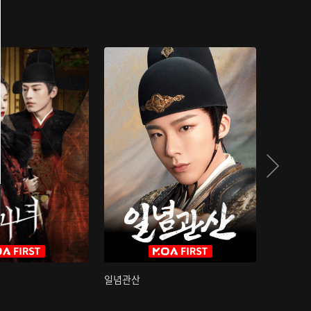
일념관산
국색방화