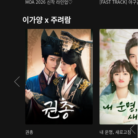
MOA 2026 신작 라인업♡
[FAST TRACK] 야
이가양 x 주려람
권총
내 운명, 새로고침