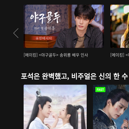
[메이킹] <야구골두> 송위룡 배우 인사
[메이킹] 
포석은 완벽했고, 비주얼은 신의 한 수