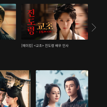
[메이킹] <교초> 진도령 배우 인사
[메이킹]