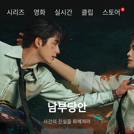
시리즈
영화
실시간
클립
스토어
N
남부당안
사건의 진실을 파헤쳐라