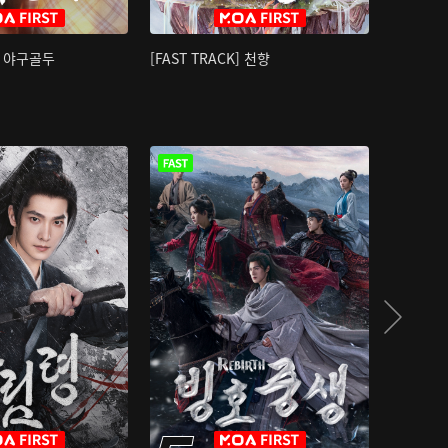
K] 야구골두
[FAST TRACK] 천향
소오강호 