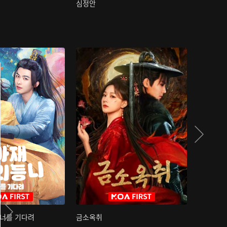
심정안
여과성음유
 너를 기다려
금소옥취
금수택심