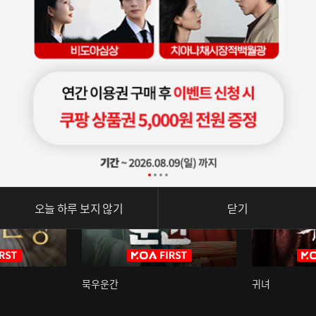
오늘 하루 보지 않기
닫기
묵우운간
귀녀