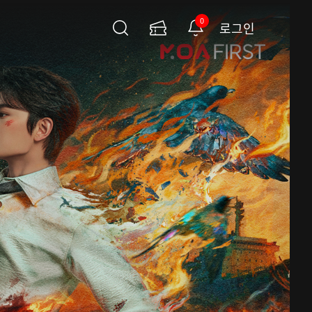
0
로그인
검
이
알
색
용
림
권
페
이
지