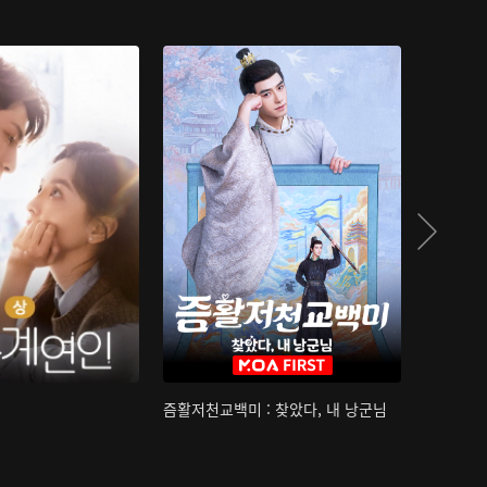
즘활저천교백미 : 찾았다, 내 낭군님
산하침