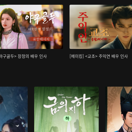
<야구골두> 장정의 배우 인사
[메이킹] <교초> 주익연 배우 인사