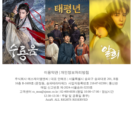
이용약관
|
개인정보처리방침
주식회사 에스제이엠엔씨 | 대표 안해조 | 서울특별시 송파구 송파대로 201, B동
16층 B-1609호 (문정동, 송파테라타워2) 사업자등록번호 218-87-02390 | 통신판
매업 신고번호 제-2024-서울송파-3233호
고객센터 cs_moa@sjmnc.co.kr | 02-400-6036 (평일 10:00~17:00 / 점심시간
12:30~13:30 / 주말 및 공휴일 휴무)
AsiaN. ALL RIGHTS RESERVED