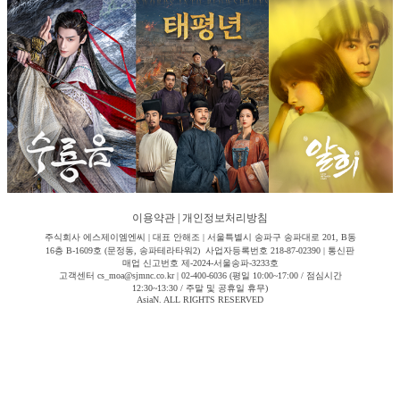
이용약관
|
개인정보처리방침
주식회사 에스제이엠엔씨 | 대표 안해조 | 서울특별시 송파구 송파대로 201, B동
16층 B-1609호 (문정동, 송파테라타워2) 사업자등록번호 218-87-02390 | 통신판
매업 신고번호 제-2024-서울송파-3233호
고객센터 cs_moa@sjmnc.co.kr | 02-400-6036 (평일 10:00~17:00 / 점심시간
12:30~13:30 / 주말 및 공휴일 휴무)
AsiaN. ALL RIGHTS RESERVED