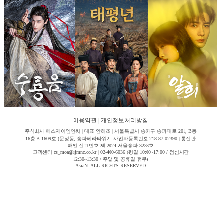
이용약관
|
개인정보처리방침
주식회사 에스제이엠엔씨 | 대표 안해조 | 서울특별시 송파구 송파대로 201, B동
16층 B-1609호 (문정동, 송파테라타워2) 사업자등록번호 218-87-02390 | 통신판
매업 신고번호 제-2024-서울송파-3233호
고객센터 cs_moa@sjmnc.co.kr | 02-400-6036 (평일 10:00~17:00 / 점심시간
12:30~13:30 / 주말 및 공휴일 휴무)
AsiaN. ALL RIGHTS RESERVED