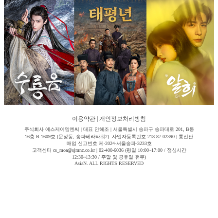
이용약관
|
개인정보처리방침
주식회사 에스제이엠엔씨 | 대표 안해조 | 서울특별시 송파구 송파대로 201, B동
16층 B-1609호 (문정동, 송파테라타워2) 사업자등록번호 218-87-02390 | 통신판
매업 신고번호 제-2024-서울송파-3233호
고객센터 cs_moa@sjmnc.co.kr | 02-400-6036 (평일 10:00~17:00 / 점심시간
12:30~13:30 / 주말 및 공휴일 휴무)
AsiaN. ALL RIGHTS RESERVED