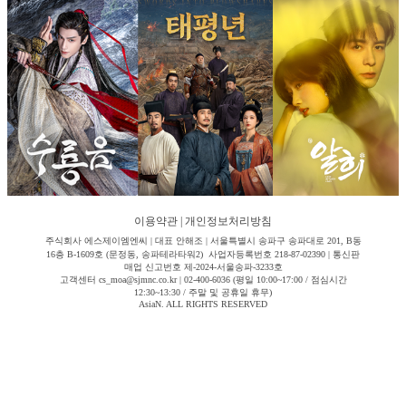
이용약관
|
개인정보처리방침
주식회사 에스제이엠엔씨 | 대표 안해조 | 서울특별시 송파구 송파대로 201, B동
16층 B-1609호 (문정동, 송파테라타워2) 사업자등록번호 218-87-02390 | 통신판
매업 신고번호 제-2024-서울송파-3233호
고객센터 cs_moa@sjmnc.co.kr | 02-400-6036 (평일 10:00~17:00 / 점심시간
12:30~13:30 / 주말 및 공휴일 휴무)
AsiaN. ALL RIGHTS RESERVED