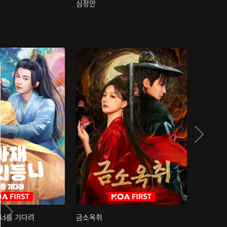
심정안
여과성음유
 너를 기다려
금소옥취
금수택심