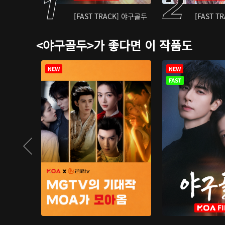
[FAST TRACK] 야구골두
[FAST T
<야구골두>가 좋다면 이 작품도