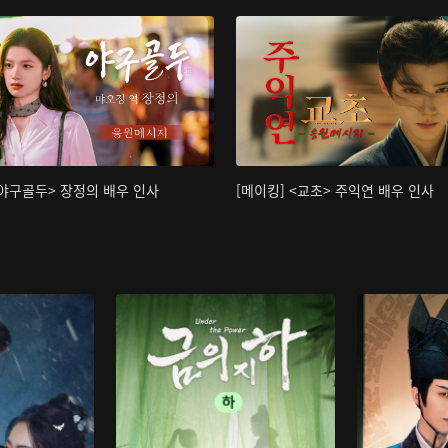
<야구골두> 장정의 배우 인사
[메이킹] <교초> 주익연 배우 인사