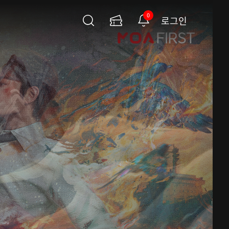
0
로그인
검
이
알
색
용
림
권
페
이
지