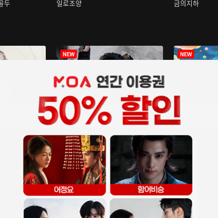
구골두
일로조양
금의지하
장중인
아재저리등니 :