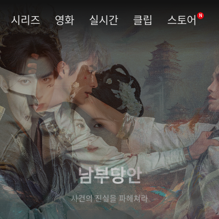
시리즈
영화
실시간
클립
스토어
N
남부당안
사건의 진실을 파헤쳐라