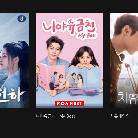
니야유금천 : My Boss
치유계연인