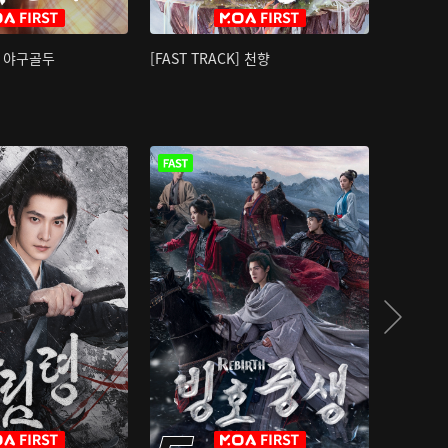
K] 야구골두
[FAST TRACK] 천향
소오강호 