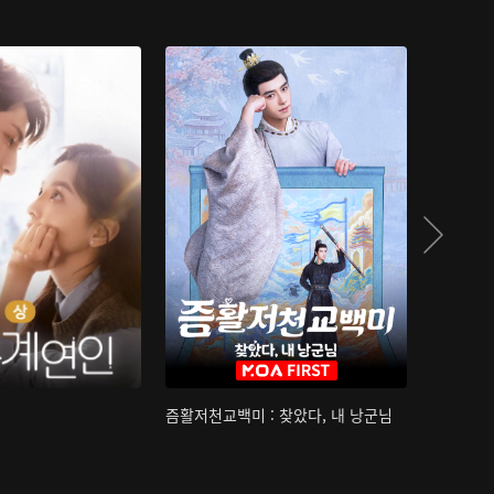
즘활저천교백미 : 찾았다, 내 낭군님
산하침