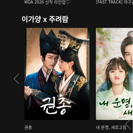
MOA 2026 신작 라인업♡
[FAST TRACK] 야
이가양 x 주려람
권총
내 운명, 새로고침