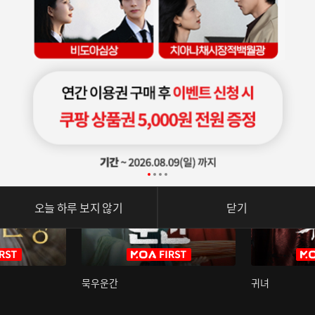
오늘 하루 보지 않기
닫기
묵우운간
귀녀