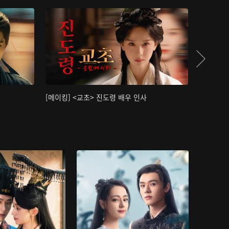
[메이킹] <교초> 진도령 배우 인사
[메이킹]