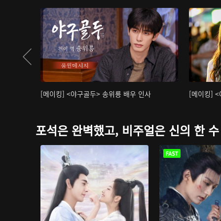
[메이킹] <야구골두> 송위룡 배우 인사
[메이킹] 
포석은 완벽했고, 비주얼은 신의 한 수