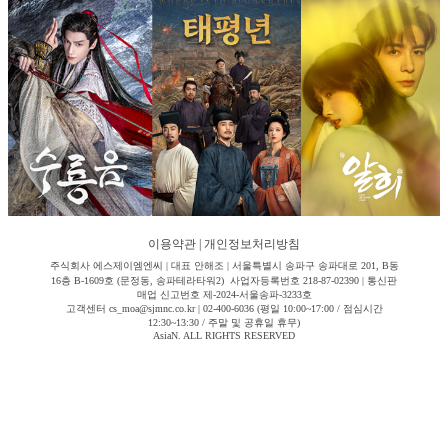
이용약관
|
개인정보처리방침
주식회사 에스제이엠엔씨 | 대표 안해조 | 서울특별시 송파구 송파대로 201, B동
16층 B-1609호 (문정동, 송파테라타워2) 사업자등록번호 218-87-02390 | 통신판
매업 신고번호 제-2024-서울송파-3233호
고객센터 cs_moa@sjmnc.co.kr | 02-400-6036 (평일 10:00~17:00 / 점심시간
12:30~13:30 / 주말 및 공휴일 휴무)
AsiaN. ALL RIGHTS RESERVED