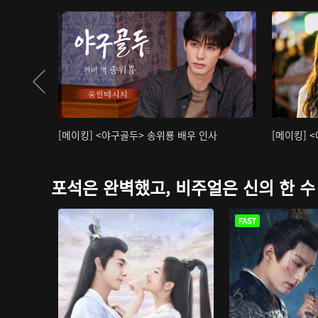
[메이킹] <야구골두> 송위룡 배우 인사
[메이킹] 
포석은 완벽했고, 비주얼은 신의 한 수