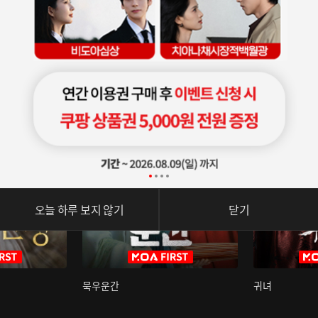
오늘 하루 보지 않기
닫기
묵우운간
귀녀