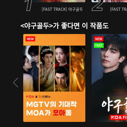
[FAST TRACK] 야구골두
[FAST T
<야구골두>가 좋다면 이 작품도