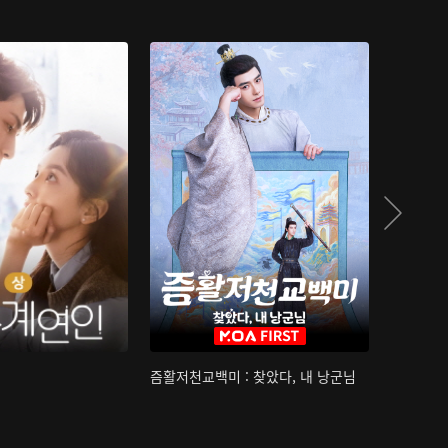
즘활저천교백미 : 찾았다, 내 낭군님
산하침