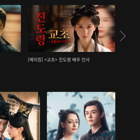
[메이킹] <교초> 진도령 배우 인사
[메이킹]