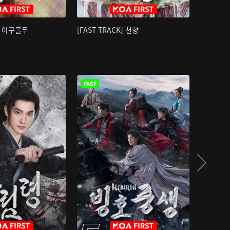
K] 야구골두
[FAST TRACK] 천향
소오강호 