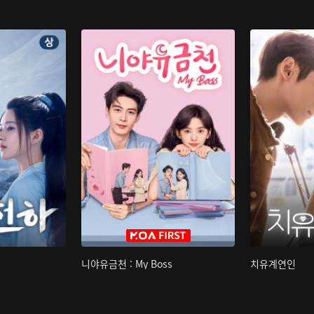
니야유금천 : My Boss
치유계연인