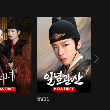
일념관산
국색방화