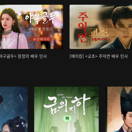
<야구골두> 장정의 배우 인사
[메이킹] <교초> 주익연 배우 인사