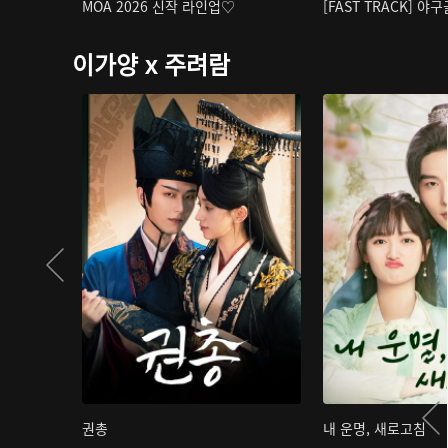
MOA 2026 신작 라인업♡
[FAST TRACK] 야
이가양 x 주려람
권총
내 운명, 새로고침