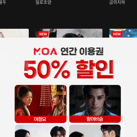
구골두
일로조양
금의지하
장중인
아재저리등니 :