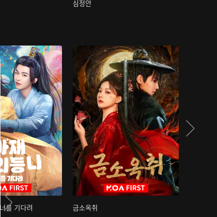
심정안
여과성음유
 너를 기다려
금소옥취
금수택심