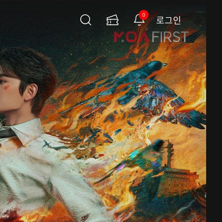
0
로그인
검
이
알
색
용
림
권
페
이
지