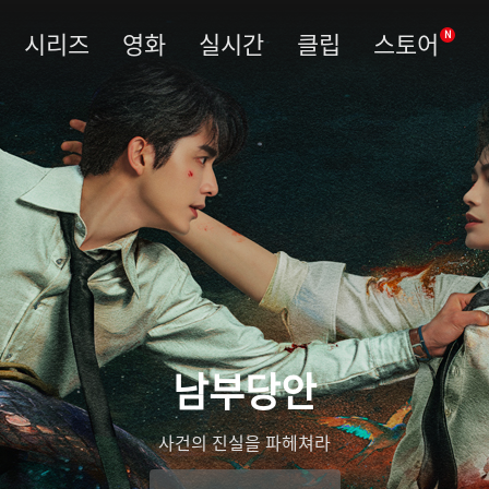
시리즈
영화
실시간
클립
스토어
N
남부당안
사건의 진실을 파헤쳐라