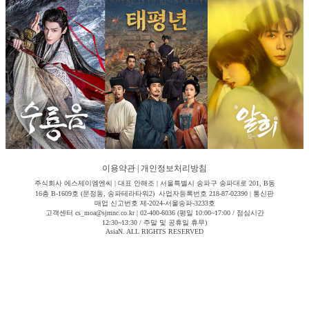
이용약관
|
개인정보처리방침
주식회사 에스제이엠엔씨 | 대표 안해조 | 서울특별시 송파구 송파대로 201, B동
16층 B-1609호 (문정동, 송파테라타워2) 사업자등록번호 218-87-02390 | 통신판
매업 신고번호 제-2024-서울송파-3233호
고객센터 cs_moa@sjmnc.co.kr | 02-400-6036 (평일 10:00~17:00 / 점심시간
12:30~13:30 / 주말 및 공휴일 휴무)
AsiaN. ALL RIGHTS RESERVED