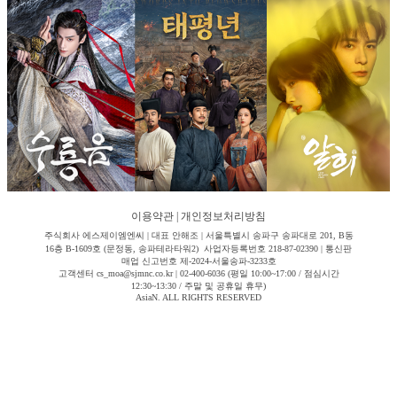
이용약관
|
개인정보처리방침
주식회사 에스제이엠엔씨 | 대표 안해조 | 서울특별시 송파구 송파대로 201, B동
16층 B-1609호 (문정동, 송파테라타워2) 사업자등록번호 218-87-02390 | 통신판
매업 신고번호 제-2024-서울송파-3233호
고객센터 cs_moa@sjmnc.co.kr | 02-400-6036 (평일 10:00~17:00 / 점심시간
12:30~13:30 / 주말 및 공휴일 휴무)
AsiaN. ALL RIGHTS RESERVED