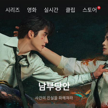
시리즈
영화
실시간
클립
스토어
N
남부당안
사건의 진실을 파헤쳐라