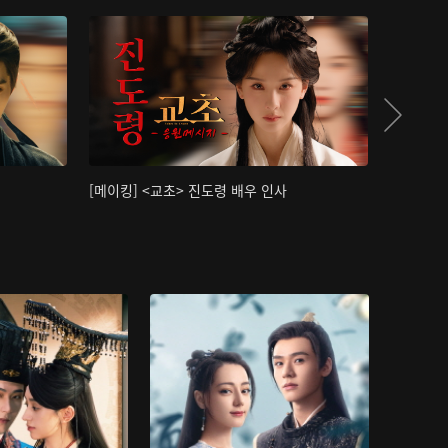
[메이킹] <교초> 진도령 배우 인사
[메이킹]