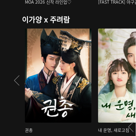
MOA 2026 신작 라인업♡
[FAST TRACK] 야
이가양 x 주려람
권총
내 운명, 새로고침