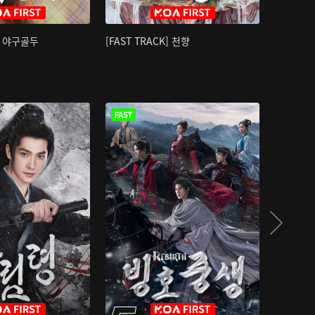
K] 야구골두
[FAST TRACK] 천향
소오강호 