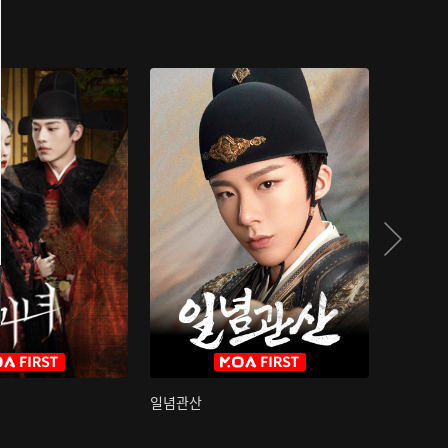
일념관산
국색방화