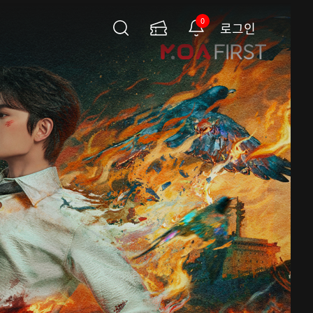
0
로그인
검
이
알
색
용
림
권
페
이
지