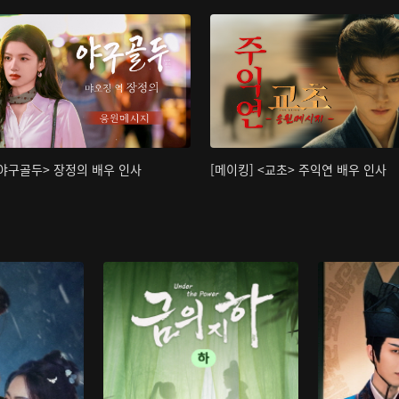
<야구골두> 장정의 배우 인사
[메이킹] <교초> 주익연 배우 인사