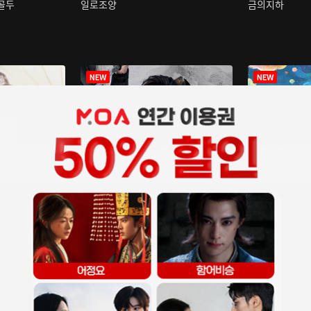
구골두
일로조양
금의지하
장중인
아재저리등니 :