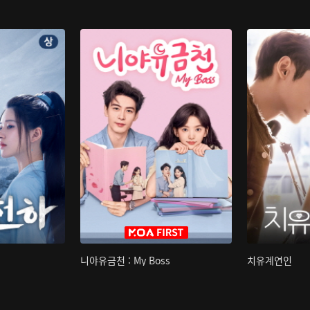
니야유금천 : My Boss
치유계연인