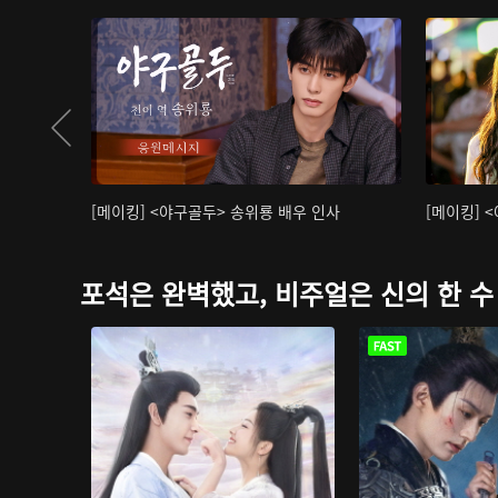
[메이킹] <야구골두> 송위룡 배우 인사
[메이킹] 
포석은 완벽했고, 비주얼은 신의 한 수