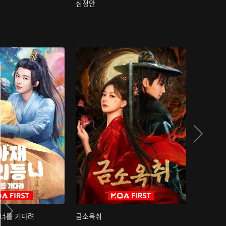
심정안
여과성음유
 너를 기다려
금소옥취
금수택심