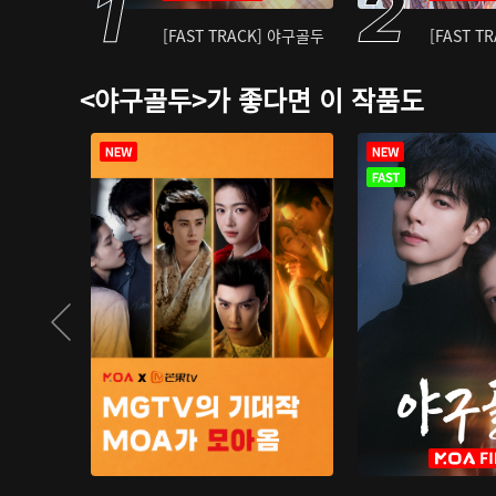
[FAST TRACK] 야구골두
[FAST T
<야구골두>가 좋다면 이 작품도