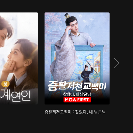
즘활저천교백미 : 찾았다, 내 낭군님
산하침