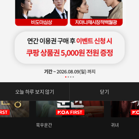
오늘 하루 보지 않기
닫기
묵우운간
귀녀