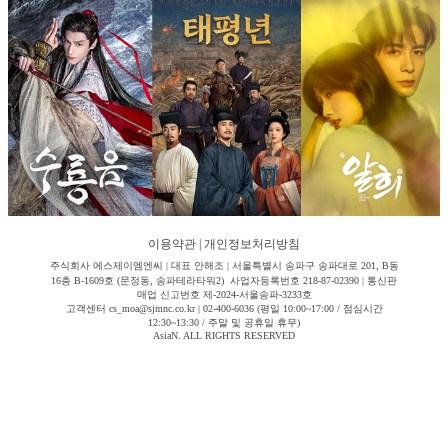
이용약관
|
개인정보처리방침
주식회사 에스제이엠엔씨 | 대표 안해조 | 서울특별시 송파구 송파대로 201, B동
16층 B-1609호 (문정동, 송파테라타워2) 사업자등록번호 218-87-02390 | 통신판
매업 신고번호 제-2024-서울송파-3233호
고객센터 cs_moa@sjmnc.co.kr | 02-400-6036 (평일 10:00~17:00 / 점심시간
12:30~13:30 / 주말 및 공휴일 휴무)
AsiaN. ALL RIGHTS RESERVED