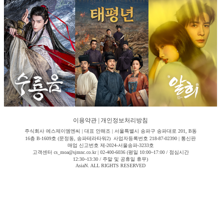
이용약관
|
개인정보처리방침
주식회사 에스제이엠엔씨 | 대표 안해조 | 서울특별시 송파구 송파대로 201, B동
16층 B-1609호 (문정동, 송파테라타워2) 사업자등록번호 218-87-02390 | 통신판
매업 신고번호 제-2024-서울송파-3233호
고객센터 cs_moa@sjmnc.co.kr | 02-400-6036 (평일 10:00~17:00 / 점심시간
12:30~13:30 / 주말 및 공휴일 휴무)
AsiaN. ALL RIGHTS RESERVED